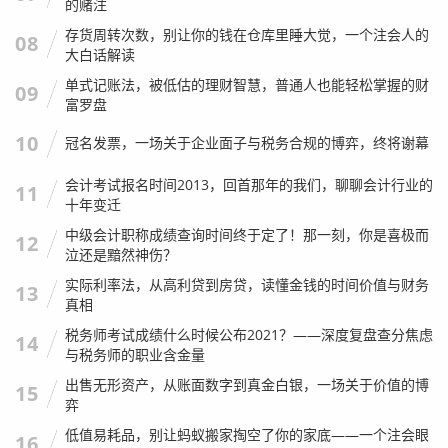
的赌注
降低了纸张的浪费。
存货周转次数，别让你的钱在仓库里睡大觉，一个注会人的
08
技术的便利也带来了新的问题：随意性。
大白话解读
以前因为要跑腿、要盖章，大家对那份纸质报告书充满了敬
单式记账法，被低估的理财智慧，普通人也能轻松掌握的财
09
富罗盘
畏感，每一笔都反复核对，现在呢？点一点鼠标就提交了，
很多会计在最后一天才想起来要报，为了赶时间，根本来不
10
冠名发票，一场关于企业面子与税务合规的博弈，终将谢幕
及细看数据,甚至直接复制去年的数据改个日期。
会计考试报名时间2013，回首那年的我们，聊聊会计行业的
11
这种“指尖上的随意”，往往埋下了巨大的隐患，电子留痕是
十年变迁
永久的，你提交的每一个版本，后台都有记录，一旦发生纠
中级会计职称成绩查询时间终于定了！那一刻，你是喜极而
12
纷,这些电子数据就是证据。
泣还是黯然神伤？
实际利率法，从高利贷到房贷，读懂金钱的时间价值与财务
13
我个人的建议是：
越是便捷的操作，越需要保持谨慎的仪式
真相
感，在点击“提交”按钮的那一瞬间，请务必像当年在纸质文
税务师考试成绩什么时候公布2021？——深度复盘查分焦虑
14
件上盖章一样，在心里问自己一句：“这些数据，我都核实过
与税务师的职业含金量
了吗？”
出售无形资产，从账面数字到真金白银，一场关于价值的博
15
弈
年检报告书：企业信用的“晴雨表”
低值易耗品，别让蚂蚁搬家掏空了你的家底——一个注会眼
16