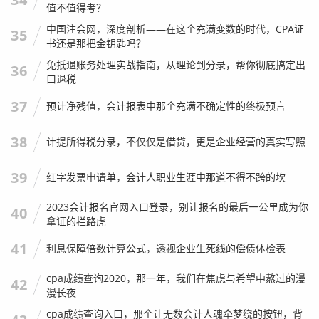
老板需要承担的有限责任边界,心里要有数。
值不值得考？
中国注会网，深度剖析——在这个充满变数的时代，CPA证
给会计同行们：
年检报告书是保护我们自己的护身符，很多
35
书还是那把金钥匙吗？
时候，老板为了省税或者粉饰报表，要求会计在年检时填假
免抵退账务处理实战指南，从理论到分录，帮你彻底搞定出
36
数据，这时候，作为专业的财务人员，一定要守住底线，你
口退税
可以不签字，你可以提出异议，但千万不要为了保住饭碗而
37
预计净残值，会计报表中那个充满不确定性的终极预言
帮凶，一旦出事，法律责任跑不掉，老板可以说“我不懂财务
我不懂法”,但你作为专业人士说不过去。
38
计提所得税分录，不仅仅是借贷，更是企业经营的真实写照
记得有一次，一个刚入行的妹子问我：“前辈，老板让我把今
年的利润填负数，说为了少交点企业所得税，年检反正也不
39
红字发票申请单，会计人职业生涯中那道不得不跨的坎
查税，能行吗？”
2023会计报名官网入口登录，别让报名的最后一公里成为你
40
我告诉她：“年检是公示给全世界看的，包括你的客户、你的
拿证的拦路虎
竞争对手、你的银行，你告诉全世界你亏得一塌糊涂，银行
41
利息保障倍数计算公式，透视企业生死线的偿债体检表
敢贷给你款吗？客户敢跟你签大单吗？老板这是在捡芝麻丢
西瓜。”
cpa成绩查询2020，那一年，我们在焦虑与希望中熬过的漫
42
漫长夜
妹子听进去了，回去跟老板据理力争，最后如实填报，结果
cpa成绩查询入口，那个让无数会计人魂牵梦绕的按钮，背