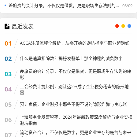
差旅费的会计分录，不仅仅是借贷，更是职场生存法则的缩影
08/09
回想我刚入行那会儿,年检简直是噩梦。
最近发表
那时候没有现在的“一网通办”，我们要抱着厚厚的审计报
告、资产负债表、利润表，跑到工商局的办事大厅，大厅里
01
永远挤满了人，空气里弥漫着汗味和焦虑的味道，如果资料
ACCA注册流程全解析，从零开始的避坑指南与职业起跑线
有个错别字，或者少盖了个章，对不起,回去改好了明天再来
02
什么是速算扣除数？揭秘发薪单上那个神秘的减负数字
排队。
我有一次帮一家老国企做年检，因为涉及到股权变更，材料
差旅费的会计分录，不仅仅是借贷，更是职场生存法则的缩
03
影
堆起来有半尺高，为了排队，我早上六点就去了工商局门
工会经费计提比例，别让这2%成了企业税务稽查的隐形地
口，结果前面已经排了十几个人，那天风特别大，我抱着文
04
雷
件夹，感觉像抱着自己的命，好不容易轮到我们，窗口办事
05
员说：“这里有个日期没大写。”我当时心态差点崩了。
预计负债，企业财报中那些不得不说的隐形炸弹与良心账
现在好了，技术进步了，我们坐在办公室里，点开网页，输
上海服务业发票税率，2024年最新政策深度解析与企业实操
06
入统一社会信用代码，登录国家企业信用信息公示系统，数
避坑指南
据甚至可以从税务系统里自动抓取，这极大地提高了效率,也
流动资产合计，不仅仅是数字，更是企业生存的底气与未来
07