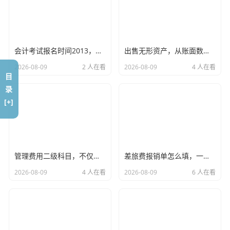
检报告书”，竟然成了企业脖子上的一道“紧箍咒”。
我的个人观点是：
年检报告书是企业合规经营的底线测试，
在这个大数据互联的时代，工商、税务、社保、银行的数据
会计考试报名时间2013，回首那年的我们，聊聊会计行业的十年变迁
出售无形资产，从账面数字到真金白银，一场关于价值的博弈
是打通的，你在年检报告书上填的一个数字，可能会触发税
2026-08-09
2 人在看
2026-08-09
4 人在看
务的稽查预警，也可能会影响银行的授信评分，千万别抱着
目
“糊弄一下”的心态。
录
[+]
填写中的那些“坑”，都是血泪史堆出来的
咱们来点干货，作为注会，我看过太多企业在填年检报告书
时犯的低级错误，这些错误，往往不是因为财务知识不懂，
管理费用二级科目，不仅是数字游戏，更是企业管理的照妖镜
差旅费报销单怎么填，一份让财务部不再退单的生存指南
而是因为“想当然”。
2026-08-09
4 人在看
2026-08-09
6 人在看
注册资本那点事儿：认缴不是“乱缴”
自从注册资本认缴制实施后，很多老板觉得注册资本填得越
大越有面子，一千万？太少了,填一个亿！