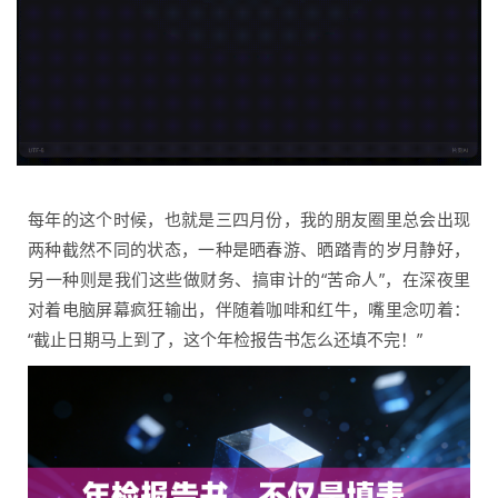
每年的这个时候，也就是三四月份，我的朋友圈里总会出现
两种截然不同的状态，一种是晒春游、晒踏青的岁月静好，
另一种则是我们这些做财务、搞审计的“苦命人”，在深夜里
对着电脑屏幕疯狂输出，伴随着咖啡和红牛，嘴里念叨着：
“截止日期马上到了，这个年检报告书怎么还填不完！”