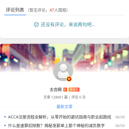
我认为，
社保数据的如实填报，其实是企业合规化的一块试
评论列表
（暂无评论，
47
人围观）
金石，在金税四期上线后，社保、个税、企业所得税的比对
是自动化的，你在年检报告书上填的每一个社保数字，都是
还没有评论，来说两句吧...
未来税务稽查的重要参照物，与其在年检时撒谎提心吊胆,不
如平时就规范用工。
太合网
V
管理员
文章 128661 篇
|
评论 0 次
最新文章
ACCA注册流程全解析，从零开始的避坑指南与职业起跑线
08/09
什么是速算扣除数？揭秘发薪单上那个神秘的减负数字
08/09
从“纸质”到“指尖”，效率提升背后的隐忧