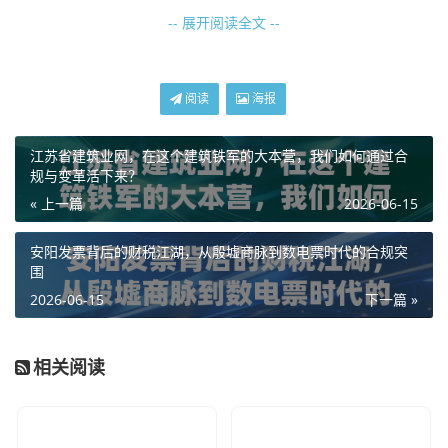
-- 展开阅读全文 --
咱们先得达成一个共识：年检报告书,绝对不是一张简单的A4
纸。
在早些年，年检还是实打实的纸质报告书，需要厚厚一摞审
阅读
海报
计报告、资产负债表贴上去，现在虽然电子化了，通过国家
企业信用信息公示系统报送，但其核心逻辑没有变：
它是国
江苏省建筑业网，在这个建筑铁军的大本营，我们如何通过合
家机关对你企业合法性、存续性的一次全面“盘点”。
规与变革活下来？
« 上一篇
2026-06-15
我有一个做餐饮的朋友老张，人很实在，炒菜更是一绝，前
几年他的生意做得风生水起，开了三家分店，去年我去他那
安阳发票背后的财税江湖，从殷墟商脉到数电票时代的合规突
吃饭，发现他愁眉苦脸的，一问才知道，因为连续两年忘了
围
填报年检报告书，他的公司被列入了“经营异常名录”。
2026-06-15
下一篇 »
老张当时满不在乎地说：“哎呀，就是忘了填个表嘛，补上不
就行了？”
相关阅读
哪有那么简单！因为被列入异常名录，他在办理银行贷款时
被拒了，连想参加的一个政府食材采购项目招标，资格审查
都没过，那一刻，老张才意识到，那份被他轻飘飘忽略的“年