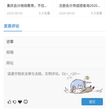
重庆会计继续教育，不仅是任务，更是我们财务人的年度体检与充电站
注册会计师成绩查询2020，回首那年查分夜，一场关于焦虑与希望的博弈
现在工商局搞“双随机、一公开”抽查，有时候会发挂号信核
2026-08-09
9 人在看
2026-08-09
9 人在看
实地址，如果你的地址填错了，或者没人签收，直接判定为
“通过登记的住所或者经营场所无法联系”,秒进经营异常名
发表评论
录。
我有个客户是一家电商公司，因为租的写字楼到期换了地
方，财务嫌麻烦，年检时没改地址，结果正好赶上抽查，信
寄过去被退回，为了移出异常名录，他们不得不专门跑一趟
工商局说明情况，还要提交一堆场地证明材料,费时费力。
社保数据：别以为税务局不知道
这是很多老板最容易忽视，也是现在查得最严的地方,年检报
告书要求填写社保参保人数和缴费情况。
很多企业习惯“账外发工资”，或者只给核心员工交社保，报
表上填的人数只有3个人，但个税申报的工资表却有30个
人，这数据一对不上,系统立马预警。