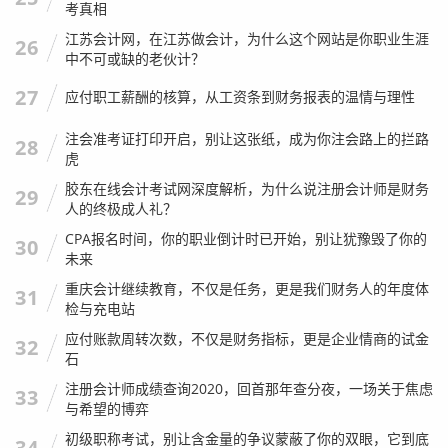
考真相
我的观点很明确：年检报告书不是应付监管的工具，而是企
江苏会计网，在江苏做会计，为什么这个网站是你职业生涯
26
中不可或缺的老伙计？
业积累信用资产的途径。
27
应付职工薪酬的核算，从工资条到财务报表的温情与理性
当你认真填写每一项资产，如实披露每一项对外投资，按时
提交每一年的报告时，你其实是在为你的企业积累“信用积
注会准考证打印开启，别让这张纸，成为你注会路上的拦路
28
分”，在这个信用即资产的时代，这份积分的价值,远超你为
虎
了省事而偷的那点懒。
胶东在线会计考试网深度解析，为什么说注册会计师是财务
29
人的终极成人礼？
给老板和会计的几句掏心窝子的话
CPA报名时间，你的职业倒计时已开始，别让犹豫毁了你的
30
未来
文章的最后，我想跳出技术层面,给看到这篇文章的老板和同
重庆会计继续教育，不仅是任务，更是我们财务人的年度体
31
检与充电站
行们几句建议。
应付账款周转次数，不仅是财务指标，更是企业情商的试金
32
给老板们：
请重视年检报告书，不要觉得这是财务部门的小
石
事，把它扔给会计就不管了，年检报告书里的很多数据，比
注册会计师成绩查询2020，回首那年查分夜，一场关于焦虑
33
如对外担保、股权变更，涉及到公司的战略决策，需要老板
与希望的博弈
亲自把关，特别是那些“认缴出资”和“实缴出资”的差额，那是
初级职称考试，别让含金量的争议蒙蔽了你的双眼，它到底
34