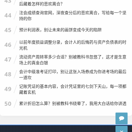
43
那年公司虽然交了点税，但因为业绩增长，顺利拿到了银行
后藏着怎样的悲欢离合？
的授信,老板后来还特意感谢了那个妹子。
注会成绩查询官网，深夜查分后的悲欢离合，写给每一个坚
44
持的你
年检报告书，看似枯燥，实则波澜壮阔，它记录了企业的成
长，也折射了市场的变迁，从纸质到电子，从人工核查到大
45
预计利润表，别让未来的画饼变成今天的陷阱
数据预警，形式在变，但“诚信为本”的内核从未改变。
以前年度损益调整分录，会计人的后悔药与资产负债表的时
46
作为注会行业的观察者，我真诚地希望每一位企业主都能把
光机
这份报告书当成企业的“年度体检单”，认真对待每一个数
流动资产周转率多少合适？别被教科书忽悠了，这才是生意
47
场上的真金白银
字，毕竟，在这个商业世界里，只有经得起检查的数据,才经
得起时间的考验。
会计中级准考证打印，别让这张入场券成为你进考场的最后
48
一道坎
当你下次打开系统，准备填写那份年检报告书时，请深吸一
记账凭证的基本内容，会计凭证里的七剑下天山，每一项都
49
口气，告诉自己：这不仅仅是在填表，这是在为企业的信誉
藏着玄机
背书，愿每一家企业都能交出一份健康、真实、漂亮的年检
50
累计折旧怎么算？别被教科书绕晕了，我用大白话给你讲透
报告书。