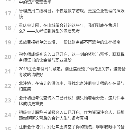
中的资产管理哲学
写到这里，我想谈谈更深层次的东西——信用。
管理费用二级科目，不仅是数字游戏，更是企业管理的照妖
17
镜
在市场经济中，企业的信用就是它的生命线，而年检报告
重庆会计网，在山城做会计的这些年，我们到底在焦虑什
18
书，就是这份信用最直观的体现，它向社会公示了你的出资
么？——从考证到转型的深度思考
情况、经营状况、资产状况以及行政处罚信息。
19
差旅费报销单怎么填，一份让财务部不再退单的生存指南
这就好比一个人的体检报告，你可以不生病，但你不能没有
体检报告，如果没有按时年检，或者年检造假，你的企业就
税务师成绩查询入口已开启，这一刻的紧张与释怀，聊聊税
20
务师证书的含金量与职业进阶
会在市场上“隐形”或者“变黑”。
2019注会考试时间敲定，别让焦虑毁了你的通关梦，这份备
21
我接触过一家做外贸的企业，因为信誉良好，连续十年年检
考攻略请收好
都是A级（工商局有分级管理），在申请海关的高级认证企
北注协，在审计的洪流中，寻找北京注册会计师的存在感与
22
业时，这个记录成了重要的加分项，通关速度大大提升,节省
归属感
了巨额的物流成本。
会计初级考试查询入口已开放！别只顾着看分数，这几件事
23
比成绩更重要
相反，另一家企业因为年检隐瞒了受到的行政处罚记录，虽
初级会计职称考试报名入口已开启，作为资深注会人，我想
24
然一时蒙混过关，但在一次重大的并购尽职调查中被会计师
跟你聊聊这背后的会计人生与备考真相
查了出来，因为诚信问题，收购方直接压价30%,还得签苛刻
注册会计培训，别让焦虑掏空了你的钱包，聊聊我眼中的备
25
的对赌协议。