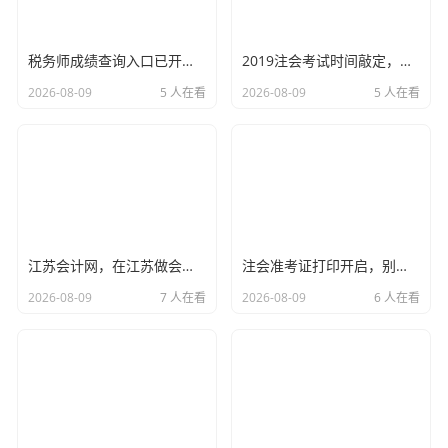
但是在年检报告书中，有一栏叫“股东出资信息”，这就要你
实打实地填报每一位股东的认缴金额、认缴时间和实缴金
税务师成绩查询入口已开启，这一刻的紧张与释怀，聊聊税务师证书的含金量与职业进阶
2019注会考试时间敲定，别让焦虑毁了你的通关梦，这份备考攻略请收好
额、实缴时间。
2026-08-09
5 人在看
2026-08-09
5 人在看
我见过一个初创科技公司，为了显摆实力，注册资本填了50
00万，结果实缴到位是0，这在年检报告书上一目了然，虽
然这本身不违规，但在合作伙伴看来，这就是一家“空壳公
司”，承诺了5000万的实力却一分钱没到,信用分大打折扣。
更有甚者，为了显得资金充裕，在“实缴时间”上造假，明明
没把钱打进公司账户，却填了已实缴，这可是虚假申报，一
江苏会计网，在江苏做会计，为什么这个网站是你职业生涯中不可或缺的老伙计？
注会准考证打印开启，别让这张纸，成为你注会路上的拦路虎
旦被查实，那不仅是罚款的问题,还要承担法律责任。
2026-08-09
7 人在看
2026-08-09
6 人在看
通讯地址：别让你的公司“查无此人”
这听起来像个笑话,但却是年检中被驳回的高频原因。
年检报告书里有一项是“企业联系电话”和“企业通信地址”，很
多公司注册在商务秘书公司（挂靠地址），或者搬了家没去
工商变更,填的还是老地址。