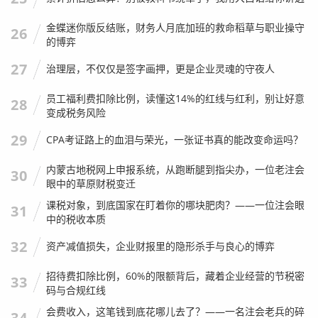
增值税：
因为房子满两年，且上海新政下普宅/非普
金蝶迷你版反结账，财务人月底加班的救命稻草与职业操守
26
宅满二皆免征。 增值税 =
0元
。
的博弈
个税：
因为房子满足“满五唯一”。 个税 =
0元
。
27
治理层，不仅仅是签字画押，更是企业灵魂的守夜人
其他杂费：
印花税、交易手续费等，通常加起来几
员工福利费扣除比例，读懂这14%的红线与红利，别让好意
28
千块到一万块，我们暂估
5万元
。
变成税务风险
总税费支出：9.5万元。
这个结果对于小明来说，是非常完
29
CPA考证路上的血泪与荣光，一张证书真的能改变命运吗？
美的，600万的房子，税费成本不到1.6%，完全可以接受。
内蒙古地税网上申报系统，从跑断腿到指尖办，一位老注会
30
我们把条件改一下，看看会发生什么恐怖的变化：
眼中的草原财税变迁
修改后的背景：
课税对象，到底国家在盯着你的哪块肥肉？——一位注会眼
31
中的税收本质
房子产证
满三年，但未满五年
。
32
资产减值损失，企业财报里的隐形杀手与良心的博弈
房东名下还有另一套房（不满足“唯一”）。
其他条件不变。
招待费扣除比例，60%的限额背后，藏着企业经营的节税密
33
码与合规红线
重新计算：
会费收入，这笔钱到底花哪儿去了？——一名注会老兵的碎
34