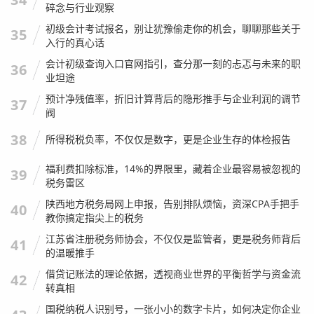
契税：
不变，还是
9万元
。
碎念与行业观察
增值税：
满两年，依然
0元
。
初级会计考试报名，别让犹豫偷走你的机会，聊聊那些关于
35
个税：
因为不满足“满五唯一”，必须缴纳个税。 假设这
入行的真心话
套房当年买进价是300万。 如果税务局同意按
核定征收
会计初级查询入口官网指引，查分那一刻的忐忑与未来的职
36
（1%）：600万 × 1% =
6万元
。 如果税务局要求按
查
业坦途
验征收
（差额20%）：(600万 - 300万) × 20% =
60万
预计净残值率，折旧计算背后的隐形推手与企业利润的调节
37
元
。
阀
总税费支出：
38
所得税税负率，不仅仅是数字，更是企业生存的体检报告
乐观情况（核定）：9 + 6 = 15万元。
福利费扣除标准，14%的界限里，藏着企业最容易被忽视的
39
悲观情况（查验）：9 + 60 = 69万元！
税务雷区
看到这里,你应该明白为什么我说税费是“隐形支出”了吧？从
陕西地方税务局网上申报，告别排队烦恼，资深CPA手把手
40
教你搞定指尖上的税务
9.5万到69万，中间差了60万，这足够买一辆不错的宝马3系
了。
江苏省注册税务师协会，不仅仅是监管者，更是税务师背后
41
的温暖推手
注会师的肺腑之言：如何应对？
借贷记账法的理论依据，透视商业世界的平衡哲学与资金流
42
转真相
国税纳税人识别号，一张小小的数字卡片，如何决定你企业
写到这里,我想分享几点作为专业人士的实操建议，这些是你