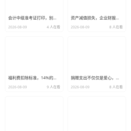
万，对于工薪阶层来说，这相当于一个名牌包包或者大半年
的家庭旅游基金，硬生生省下来了。
会计中级准考证打印，别让这张入场券成为你进考场的最后一道坎
资产减值损失，企业财报里的隐形杀手与良心的博弈
个人观点：
很多人觉得契税比例低，不重视，但在高总价的
2026-08-09
4 人在看
2026-08-09
8 人在看
上海，契税往往是几万甚至十几万的真金白银，特别是对于
改善型置换人群（二套房），2%的税率已经不低，我建议大
家在看房时，一定要问清楚产证面积，有时候哪怕多出一平
米，跨过了90米的坎，税钱就上去了。
卖方的“拦路虎”：增值税及其附加
福利费扣除标准，14%的界限里，藏着企业最容易被忽视的税务雷区
捐赠支出不仅仅是爱心，更是一门高深的税务艺术
2026-08-09
9 人在看
2026-08-09
8 人在看
如果说契税是买方的义务,那么增值税往往就是交易能否达成
的关键，在上海，这个税种有一个非常核心的指标：
满两
年
。
不满两年：
税率极高，通常是（售价 ÷ 1.05）× 5.3%
（含附加税），这意味着，如果你买了一套刚交房一手
房立马转手，光增值税就要吃掉差价的一大半。