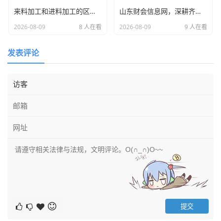
来料加工和进料加工的区别，不仅仅是名字不同，更是利润与风险的博弈
山东财会信息网，深耕齐鲁大地，做有温度的财务人——一名注会老兵的行业观察与感悟
满两年：
普通住宅免征增值税，注意，这里有个巨大的
政策红利。
2026-08-09
8 人在看
2026-08-09
9 人在看
必须强调的一个重大变化：
在2023年底之前，上海区分“普
发表评论
通住宅”和“非普通住宅”，如果是内环内总价超过一定标准的
非普通住宅，即使满两年，也要缴纳（售价 - 原价）的差额
增值税。
自2023年12月15日起，上海调整了普通住房标
准，取消了普通住房和非普通住房在增值税方面的标准区
分。
这意味着什么？意味着只要你手里的房子
持有满两年
，无论
它多大、多贵、是豪宅还是老破小，
统统免征增值税
。
我有一位资深的房产投资客老李,他在前几年囤了一套浦东的
豪宅，一直担心因为是非普宅，将来卖出时要交巨额的差额
增值税（因为豪宅增值快），新政一出，他给我打电话，语
气都轻松了：“这下好了，只要捂满两年，增值税这块大石头
就落地了。”