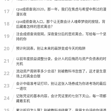
一个具体的“账本”：算算你到底要掏多少钱
cpa成绩查询2020，那一年，我们在焦虑与希望中熬过的漫
17
漫长夜
光说理论太空泛,我们来模拟一个真实的上海二手房交易场
cpa成绩查询入口，那个让无数会计人魂牵梦绕的按钮，背
18
景，把上面提到的税种串起来算一遍。
后藏着怎样的悲欢离合？
注会成绩查询官网，深夜查分后的悲欢离合，写给每一个坚
19
案例背景：
持的你
买家小明：
上海户口，名下无房，这是首套刚需。
20
预计利润表，别让未来的画饼变成今天的陷阱
卖家王先生：
这套房是他名下唯一住房，产证已满5年
（即“满五唯一”）。
以前年度损益调整分录，会计人的后悔药与资产负债表的时
21
光机
房屋情况：
位于中环附近，面积95平米，成交价600万
流动资产周转率多少合适？别被教科书忽悠了，这才是生意
元（房东到手价）。
22
场上的真金白银
假设：
该房为普通住宅标准（或按最新政策享受普宅待
会计中级准考证打印，别让这张入场券成为你进考场的最后
23
遇）。
一道坎
我们来计算小明需要支付的税费：
记账凭证的基本内容，会计凭证里的七剑下天山，每一项都
24
藏着玄机
契税：
小明是首套，面积95平米（大于90平米）。
契税 = 600万 × 1.5% =
9万元
。
25
累计折旧怎么算？别被教科书绕晕了，我用大白话给你讲透