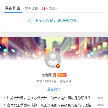
个人观点：
政策的调整其实是在释放善意，降低交易成本，
评论列表
（暂无评论，
51
人围观）
对于买家来说，现在买“满两年”的房子是最划算的，因为不
用背负那个沉重的增值税，但如果你不幸看中了一套“不满两
还没有评论，来说两句吧...
年”的急售房，那你一定要在价格上狠狠砍价，把那5.3%的
税钱砍出来，否则你就是纯纯的“大冤种”。
最容易扯皮的“深水区”：个人所得税
个税是二手房交易中最复杂、变数最多、也最容易产生纠纷
的税种，它的征收方式主要有两种，到底用哪种，取决于房
子的性质和房东的配合程度。
太合网
V
管理员
核定征收（总价的一定比例）
通常普通住宅是总价的1%，
文章 128636 篇
|
评论 0 次
非普通住宅是总价的2%（部分地区政策有微调），这种方式
最新文章
简单粗暴，不管房东当初多少钱买的，按成交价直接乘个系
数。
江苏会计网，在江苏做会计，为什么这个网站是你职业生涯中不可或缺的老伙计？
08/09
应付职工薪酬的核算，从工资条到财务报表的温情与理性
查验征收（差额的20%）
这是最让房东头疼，也是最容易让
08/09