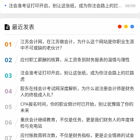
交易崩盘的税，公式是：（售价 - 原价 - 原契税 - 相关费
注会准考证打印开启，别让这张纸，成为你注会路上的拦路虎
08/09
用）× 20%。
举个真实的例子：
我有位客户小赵，看中了房东陈阿姨的一
最近发表
套房子，陈阿姨当年买进价是100万，现在卖给小赵是600
江苏会计网，在江苏做会计，为什么这个网站是你职业生涯
万，增值了500万！ 如果按
核定征收
（假设1%），个税就是
01
中不可或缺的老伙计？
6万。 如果按
查验征收
，个税大约是 (600-100) × 20% = 10
0万。
02
应付职工薪酬的核算，从工资条到财务报表的温情与理性
100万的个税！谁付？ 如果是“到手价”交易，这100万理论上
注会准考证打印开启，别让这张纸，成为你注会路上的拦路
03
要小赵付，小赵直接就吓退了。 最后怎么解决的？陈阿姨为
虎
了卖房，不得不承担了一部分，双方在中介的协调下各退一
胶东在线会计考试网深度解析，为什么说注册会计师是财务
04
人的终极成人礼？
步，重新谈了价格。
CPA报名时间，你的职业倒计时已开始，别让犹豫毁了你的
05
什么情况下可以免个税？
这就是传说中的
“满五唯一”
。
未来
重庆会计继续教育，不仅是任务，更是我们财务人的年度体
06
检与充电站
应付账款周转次数，不仅是财务指标，更是企业情商的试金
07