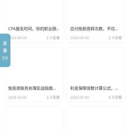
买方的“必修课”：契税，你逃不掉的入场券
不管房子过户多少次,只要产权发生变更，契税就是国家必须
收取的“入场券”，在上海，契税的征收标准相对刚性，主要
CPA报名时间，你的职业倒计时已开始，别让犹豫毁了你的未来
应付账款周转次数，不仅是财务指标，更是企业情商的试金石
看你是第几套房，以及房子有多大。
2026-08-09
2 人在看
2026-08-09
2 人在看
目
根据最新的政策（2024年上海相关调整），我们可以简单归
录
纳一下：
[+]
首套房：
如果房子面积在90平米及以下,契税是
1%
。
如果面积在90平米以上,契税是
5%
。
二套房：
免抵退账务处理实战指南，从理论到分录，帮你彻底搞定出口退税
利息保障倍数计算公式，透视企业生死线的偿债体检表
如果面积在90平米及以下,契税是
1%
。
2026-08-09
2 人在看
2026-08-09
3 人在看
如果面积在90平米以上,契税是
2%
。
这里有个非常有意思的生活实例,我的一对朋友夫妇，为了省
那0.5%的契税，特意在选房时卡着89平米找，虽然房子住起
来稍微紧凑点，但算一笔账：500万的房子，0.5%就是2.5