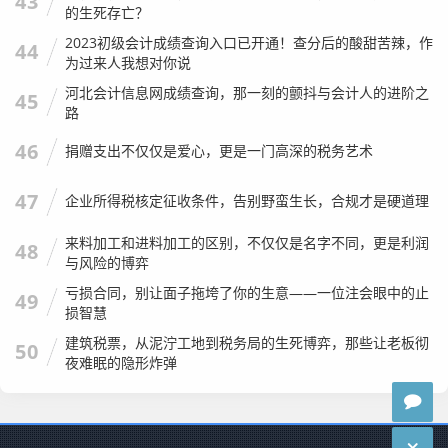
43
的生死存亡？
去百度上很难搜到的“潜规则”和避坑指南。
2023初级会计成绩查询入口已开通！查分后的酸甜苦辣，作
44
产证上的日期，真的只是个数字吗？
一定要看产证上的登记
为过来人我想对你说
日期，但更要看
契税完税证明上的日期
，在某些特殊情况下
河北会计信息网成绩查询，那一刻的颤抖与会计人的进阶之
45
（如继承、赠与），税务认定的时间可能和产证时间有出
路
入，在计算“满两年”或“满五年”时，是以税务填发日期为准
46
捐赠支出不仅仅是爱心，更是一门高深的税务艺术
的，别被房东一句“产证满五年了”就忽悠了，让他把完税单
子拿出来看看。
47
企业所得税核定征收条件，告别野蛮生长，合规才是硬道理
“做低房价”还能玩吗？
以前，为了少交税，买卖双方经常会
来料加工和进料加工的区别，不仅仅是名字不同，更是利润
48
签“阴阳合同”，把网签价做低，比如成交600万，网签只做4
与风险的博弈
00万，少交200万部分的税。
我的观点是：千万别。
现在上
亏损合同，别让面子拖垮了你的生意——一位注会眼中的止
49
海的核价系统非常强大，也就是所谓的“三价就低”（网签
损智慧
价、评估价、涉税指导价取最低），你做低网签价，税务局
建筑税票，从泥泞工地到税务局的生死博弈，那些让老板彻
50
夜难眠的隐形炸弹
直接按系统的指导价征税，你税没少交，反而因为网签价低
导致你的
贷款额度变低了
（银行贷款也是按网签价算的），
这是典型的“偷鸡不成蚀把米”。