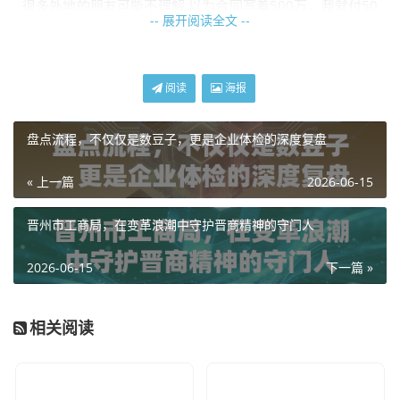
很多外地的朋友可能不理解,以为合同写着500万，我就付50
-- 展开阅读全文 --
0万，但在上海，链家、中原等大中介的合同里，通常会有
一行小字或者口头约定：
“房东净得价”
，这意味着，合同上
写的房价是房东拿回家的钱，而交易所产生的一切增值税、
阅读
海报
个税、契税，统统都要买家来出。
我有个客户叫小张,刚毕业五年，攒够了首付，想在徐汇区买
盘点流程，不仅仅是数豆子，更是企业体检的深度复盘
个老破小，他看中了一套挂牌价400万的房子，心里盘算着
« 上一篇
2026-06-15
首付三成120万，税费顶多十几万，咬咬牙能上，结果签合
同时才被告知，这是房东的到手价，税费还要额外另算，那
晋州市工商局，在变革浪潮中守护晋商精神的守门人
一瞬间，小张的现金流差点崩断。
个人观点：
这种“转嫁税费”的玩法，虽然从法律角度来说是
2026-06-15
下一篇 »
买卖双方博弈的结果，但在客观上极大地增加了买家的资金
压力，作为买家，你在看房之初，就必须在心里打个折扣：
相关阅读
如果你只有500万预算，那你只能看标价450万左右的房
子，剩下的50万，必须预留给税费和中介费。