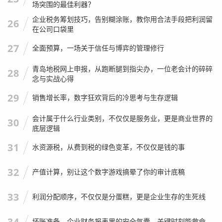
咱们山东人重感情,这没得说，是美德，但在税务这件事上，
场突围的最佳利器？
必须得把“感情”和“原则”分开，现在的税务干部，压力也大，
企业税务筹划技巧，告别糊涂账，教你用合法手段把利润留
26
执法记录仪全程录像，系统全程留痕，你找关系，不仅是在
在公司口袋里
害人家，也是在给自己埋雷。
27
全面预算，一场关于信任与博弈的管理修行
我个人非常希望咱们山东的会计人能从“搞关系”转向“懂政
青岛地税网上申报，从跑断腿到指尖办，一位老会计的碎碎
28
策”，你把政策研究透了，跟税务局沟通的时候，用专业的法
念与实战心得
条、精准的数据去说话，哪怕没有那层“关系”，税务局的工
29
销售增长率，数字狂欢背后的冷思考与生存逻辑
作人员也会尊重你，因为对他们来说，一个专业、合规的纳
税人，也是他们最愿意面对的对象。
会计属于什么行业类别，不仅仅是服务业，更是商业世界的
30
底层逻辑
写在最后：路在脚下
31
水资源税，从费到税的绿色变革，不仅仅是钱的事
“山东地税吧”虽然可能不再像以前那样热闹，但它代表的那
32
产值计算，别让这个数字游戏搞晕了你的审计底稿
段——咱们山东会计人在迷茫中探索、在压力下前行的历
史，值得被记住。
33
利润分配顺序，不仅仅是分蛋糕，更是企业生存的生死线
现在的环境,对会计人的要求是前所未有的高，你需要懂财
34
坏账准备，企业财务报表里的安全气囊，关键时刻能救命