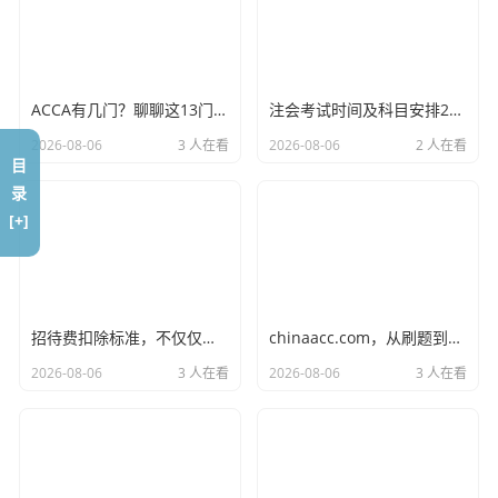
现在呢？国地税合并了，一个大厅，一个端口，确实方便了
不少，以前要跑两个局，现在进一家门，办两家事，我个人
觉得，这并不意味着会计人的压力变小了，相反，以前你可
ACCA有几门？聊聊这13门考试背后的苦与甜
注会考试时间及科目安排2022，一场关于坚持与策略的马拉松，我们该如何跑完全程？
能还能利用国地税信息不对称的时间差“腾挪”一下，现在大
2026-08-06
3 人在看
2026-08-06
2 人在看
数据一比对，所有的数据都在一个池子里，你以前那点“小聪
目
明”，现在全成了“定时炸弹”。
录
[+]
别觉得合并了就是解脱了,对于咱们会计人来说，这是从“体
力劳动”向“脑力劳动”的残酷转型。
金税四期下，山东企业的“隐痛”
招待费扣除标准，不仅仅是60%和5‰的数字游戏，更是企业经营的智慧
chinaacc.com，从刷题到拿证，聊聊那些年我们在会计考证路上的爱恨情仇
2026-08-06
3 人在看
2026-08-06
3 人在看
咱们山东是经济大省,产业结构里，重工业、制造业、传统商
贸占比很大，这些行业有什么特点？发票量大、业务链条
长、资金流水杂，在“山东地税吧”的鼎盛时期，大家讨论最
多的可能是怎么找发票抵账，怎么把工资拆成劳务报销。