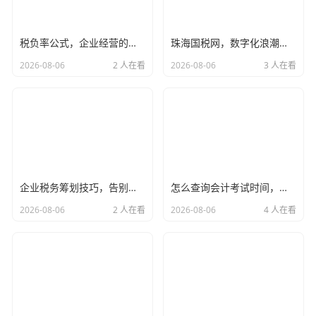
但现在,你要是还在这么干，那就是在裸奔。
前年,我在淄博给一家中型建材公司做税务咨询，老板是个典
税负率公式，企业经营的体温计，别让金税四期盯上你
珠海国税网，数字化浪潮下，企业如何从容应对税务合规新挑战？
型的山东汉子，豪爽，讲义气，觉得只要税交了差不多就
2026-08-06
2 人在看
2026-08-06
3 人在看
行，平时为了拉拢客户，送点礼、搞点回扣，都是通过现金
或者老板个人的卡走账，根本不入账。
我就跟他说：“王总，现在金税四期上线了，重点是‘以数治
税’，你公司申报的收入是1000万，但你的水电费、原材料
采购量对应的生产能力是2000万，这中间的1000万去哪
了？税务局的系统一算一个准，再加上你老板个人的卡频繁
企业税务筹划技巧，告别糊涂账，教你用合法手段把利润留在公司口袋里
怎么查询会计考试时间，别让信息差毁了你的考证路，老会计教你避坑指南
跟公司供应商、客户有大额资金往来，这叫‘公私不分’，红线
2026-08-06
2 人在看
2026-08-06
4 人在看
啊。”