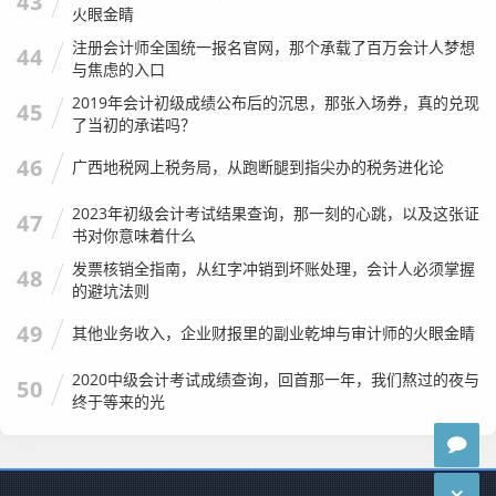
43
根，心里有光，就不怕路远，共勉！
火眼金睛
注册会计师全国统一报名官网，那个承载了百万会计人梦想
44
与焦虑的入口
2019年会计初级成绩公布后的沉思，那张入场券，真的兑现
45
了当初的承诺吗？
46
广西地税网上税务局，从跑断腿到指尖办的税务进化论
2023年初级会计考试结果查询，那一刻的心跳，以及这张证
47
书对你意味着什么
发票核销全指南，从红字冲销到坏账处理，会计人必须掌握
48
的避坑法则
49
其他业务收入，企业财报里的副业乾坤与审计师的火眼金睛
2020中级会计考试成绩查询，回首那一年，我们熬过的夜与
50
终于等来的光