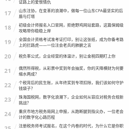
员搞好关系”，逢年过节送点土特产，平时多请吃顿饭，遇到
证路上的爱恨情仇
点小问题，专管员可能就睁一只眼闭一只眼，帮你“技术处
山东注协，在变革的浪潮中，做每一位山东CPA最坚实的后
17
盾与灯塔
理”了。
初级会计师报名入口官网，拒绝野鸡网站套路，这篇保姆级
18
这种思维惯性,到现在依然存在于很多老会计的脑子里。
攻略带你稳稳上岸
我有次去临沂出差,跟一个企业的财务总监吃饭，酒过三巡，
全国会计资格考试准考证打印，别让这张纸，成为你备考路
19
上的拦路虎——一位注会老兵的肺腑之言
他得意洋洋地跟我说：“咱们这地方，我熟！税务分局的局长
是我表弟的同学，上次有点小税漏交了，一个电话就搞定
20
税负率公式，企业经营的体温计，别让金税四期盯上你
了。”
偶然所得税，从彩票中奖到年会抽奖，你的天降横财为何要
21
我听完心里直叹气,我告诉他：“哥，这种关系，以后是‘毒
缩水两成？
药’啊，现在的税务系统是全省乃至全国联网的，风险指标是
个税背后的民生账，从年终奖到专项扣除，我们该如何守护
22
总局发的，你那个局长表弟同学，可能今天能帮你把案子压
钱袋子？
下来，但数据就在那儿摆着，如果以后被上级稽查局或者督
珠海国税网，数字化浪潮下，企业如何从容应对税务合规新
23
挑战？
察内审抽到了，这就是‘执法犯法’，性质更严重，到时候，别
重庆市地方税务局网上申报，从跑断腿到指尖办，一位老会
说你表弟同学保不住饭碗，连你也得被定性为‘重大税收违法
24
计的数字化心路历程
失信主体’。”
注册税务师考试报名，在这个内卷的时代，为什么它是你职
25