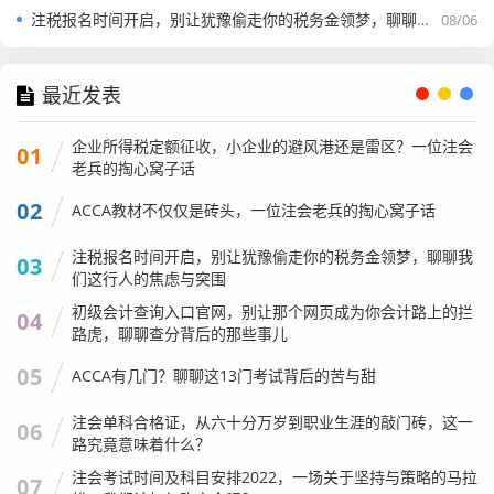
假账，甚至让她去外面买发票。
注税报名时间开启，别让犹豫偷走你的税务金领梦，聊聊我们这行人的焦虑与突围
08/06
小刘在贴吧里发帖问：“我是该辞职，还是该忍着？辞职了怕
找不到下家，忍着又怕哪天进去了。”
最近发表
我当时就在下面回复她：“赶紧跑！别犹豫！”
企业所得税定额征收，小企业的避风港还是雷区？一位注会
01
为什么？因为在现在的税务环境下，会计不仅是打工的，更
老兵的掏心窝子话
是风险的“守门员”，如果老板要把你推向违法的深渊，你一
02
ACCA教材不仅仅是砖头，一位注会老兵的掏心窝子话
定要学会拒绝，咱们山东人讲究“忠义”，但这个“忠”是对职业
操守的忠，不是对老板违法乱纪的“愚忠”。
注税报名时间开启，别让犹豫偷走你的税务金领梦，聊聊我
03
们这行人的焦虑与突围
现在的山东会计圈,正在经历一场觉醒，大家开始意识到，单
初级会计查询入口官网，别让那个网页成为你会计路上的拦
04
纯的手工账、简单的报税，那是迟早会被AI取代的，未来的
路虎，聊聊查分背后的那些事儿
价值，在于税务筹划（注意，是筹划不是避税）、在于财务
05
ACCA有几门？聊聊这13门考试背后的苦与甜
分析、在于帮企业用好用国家的优惠政策。
国家对高新技术企业、对研发费用加计扣除的力度非常大，
注会单科合格证，从六十分万岁到职业生涯的敲门砖，这一
06
路究竟意味着什么？
咱们山东很多传统企业正在转型，这正是会计人发挥价值的
注会考试时间及科目安排2022，一场关于坚持与策略的马拉
时候，你如果能帮老板算清楚，搞研发能省多少税，能拿多
07