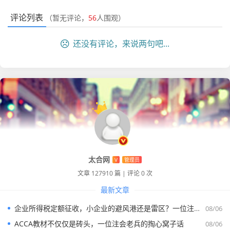
业“排雷”排得手忙脚乱，企业也觉得难受，但从长远看，这
对那些老实经营的企业是最大的公平，以前那种靠偷税漏税
评论列表
（暂无评论，
56
人围观）
压低价格搞恶性竞争的“搅局者”，终于要被清理出局了。
还没有评论，来说两句吧...
山东会计人的“内卷”与“觉醒”
在“山东地税吧”里，除了吐槽政策，最多的就是吐槽老板和
工资。
咱们山东有个特点,就是考公、考编的热度极高，这导致了一
个现象：在很多私企老板眼里，会计就是个“记账的”，甚至
是个“打杂的”，他们觉得会计这活儿谁都能干，不愿意出高
薪招专业人才。
太合网
V
管理员
文章 127910 篇
|
评论 0 次
我有个学员,小刘，在潍坊的一家做出口贸易的公司做会计，
最新文章
小刘考过了CPA的两门，很有上进心，但是呢，老板给她的
月薪只有4000块，还要求她兼职做人事和行政，最让小刘崩
企业所得税定额征收，小企业的避风港还是雷区？一位注会老兵的掏心窝子话
08/06
溃的是，老板为了少交出口退税的关联检查，逼着她做几套
ACCA教材不仅仅是砖头，一位注会老兵的掏心窝子话
08/06