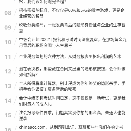
松，我们该如何跑完全程？
少补贴，老板还会觉得你只值4000块吗？
招待费扣除标准，不仅仅是60%和5‰的数字游戏，更是企
08
业经营的智慧
税收分类编码，一张发票背后的隐形身份证与企业的生存智
09
慧
中级会计师2022年报名和考试时间深度复盘，在那场黄金九
10
月背后的职场突围与人生思考
11
企业税务筹划的六种方法，从财务报表里抠出利润的艺术
潜在表决权，那些藏在合同夹层里的隐形核按钮，会计师该
12
如何拆解？
个人所得税率计算器，别让税成为你年终奖的隐形杀手，手
13
把手教你读懂工资条背后的秘密
“人情社会”与“法治税务”的碰撞
会计中级职称考试时间已定，这不仅仅是一场考试，更是我
14
们财务人的成人礼
注会报考条件要求，门槛其实没你想的那么高，普通人也能
15
我想聊聊咱们山东特有的“人情文化”。
逆袭
在“山东地税吧”那个时代，很多帖子都在教大家“怎么跟专管
chinaacc.com，从刷题到拿证，聊聊那些年我们在会计考
16