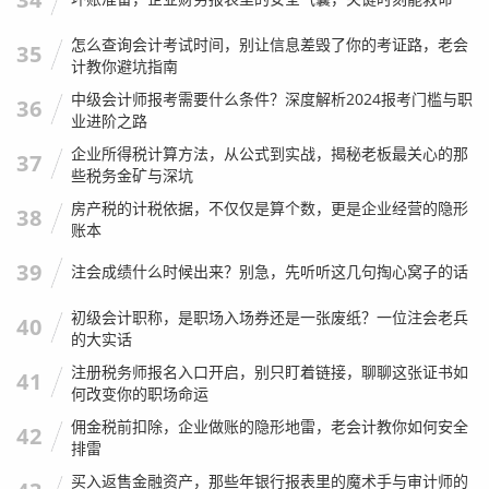
务、懂税务、懂法律，甚至还要懂业务、懂计算机。
如果你还在做着“只要把票贴平了就行”的美梦，那醒醒吧，
怎么查询会计考试时间，别让信息差毁了你的考证路，老会
35
计教你避坑指南
山东这片热土，正在经历新旧动能转换的巨变，无数的企业
中级会计师报考需要什么条件？深度解析2024报考门槛与职
在倒下，也有无数的企业在新生，作为企业的“大管家”，我
36
业进阶之路
们会计人如果跟不上步伐，不仅会被行业淘汰，更可能因为
企业所得税计算方法，从公式到实战，揭秘老板最关心的那
37
无知而付出法律代价。
些税务金矿与深坑
但换个角度看,这也是最好的时代，只要你手里有真本事（比
房产税的计税依据，不仅仅是算个数，更是企业经营的隐形
38
账本
如CPA证书、税务师证书），只要你脑子里有真见识（能做
筹划、能做风控），你在山东的职场上，绝对是不愁饭吃
39
注会成绩什么时候出来？别急，先听听这几句掏心窝子的话
的。
初级会计职称，是职场入场券还是一张废纸？一位注会老兵
40
别再怀念过去那种“浑水摸鱼”的日子了，那是死路一条，咱
的大实话
们要做的，是挺直腰杆，用专业知识去赢得尊重，去为企业
注册税务师报名入口开启，别只盯着链接，聊聊这张证书如
41
创造真正的价值。
何改变你的职场命运
佣金税前扣除，企业做账的隐形地雷，老会计教你如何安全
这就是我,一个注会行业老兵，想对“山东地税吧”里的所有新
42
排雷
老朋友，掏心窝子说的话，路虽然难走，但只要咱们脚下有
买入返售金融资产，那些年银行报表里的魔术手与审计师的