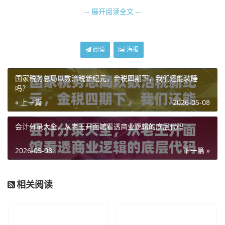
-- 展开阅读全文 --
那时候的“山东地税吧”里，每天最热的帖子就是：“济南地税
局排队要多久？”“青岛地税个税申报系统怎么又崩了？”那时
候的税务系统，不像现在电子税务局这么集成，你得拿着纸
阅读
海报
质报表，有时候还得扛着主机（因为怕系统不认盘），在办
事大厅里一坐就是一天。
国家税务总局以数治税新纪元，金税四期下，我们还能装睡
我记得特别清楚,大概是2016年的时候，我在烟台帮一家制
吗？
造业企业做审计，那是个老国企改制过来的，财务经理是个
« 上一篇
2026-05-08
快退休的大姐，人特别好，但就是对电脑操作不太灵光，那
时候正是年终汇算清缴，为了申报房产税和土地使用税，我
会计分录大全，从老王开面馆看透商业逻辑的底层代码
们俩在地税局大厅里从早上8点一直排到下午3点，中间系统
2026-05-08
下一篇 »
故障了两次，大姐急得满头大汗，拿着手绢直擦汗，嘴里念
叨着：“这要是报不上，局长又得骂人了。”
相关阅读
那时候的“地税”，管的是真细，房产证上多几个平米，土地
证上哪怕有一小块闲置，地税专管员都能给你翻出来，这种
“人盯人”的战术，虽然效率低，但也确实让那时候的企业不
敢太造次。