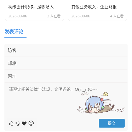
初级会计职称，是职场入场券还是一张废纸？一位注会老兵的大实话
其他业务收入，企业财报里的副业乾坤与审计师的火眼金睛
2026-08-06
3 人在看
2026-08-06
4 人在看
发表评论
王总当时还半信半疑,觉得我是在吓唬他，想多收咨询费，结
果呢？去年下半年，税务局的风险推送就到了，不是那种以
前专管员打个电话提醒你一下，而是系统直接锁死了发票
盘，要求自查补税，还要交滞纳金，王总这才慌了神，连夜
找我过去补救。
这就是现状,以前在“山东地税吧”里，大家还能交流一下哪个
区县所管得松，哪个所专管员好说话，全山东省的执行标准
正在趋于统一，算法是没有感情的，它不管你山东人讲不讲
情面，它只看数据逻辑。
我个人非常支持这种规范化,虽然短期内，咱们做咨询的帮企