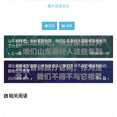
-- 展开阅读全文 --
想象一下,你手里有一个钱包。
当你把钱花出去买东西，或者把钱存进银行，你的资产
在增加或转化，这就是“借”在记录资产的变动。
阅读
海报
而这些钱从哪儿来？要么是你自己掏的腰包（所有者权
益），要么是你借别人的（负债），这就是“贷”在记录
山东地税吧，从分家到合并，咱们山东会计人这些年到底经历
来源。
了什么？
« 上一篇
2026-05-08
为了让你彻底明白,我们来看看老王的故事。
湖北省财政厅官网，作为注会人，我们不得不与它相爱相杀的
筹资阶段：钱从哪里来？
那些日日夜夜
2026-05-08
下一篇 »
老王是个资深面点师，决定辞职创业，开一家“老王私房
面”，开店第一步,得有钱。
相关阅读
老王和老婆投入了家庭积蓄 80 万元。
这笔钱是面馆的启动资金,属于所有者权益。