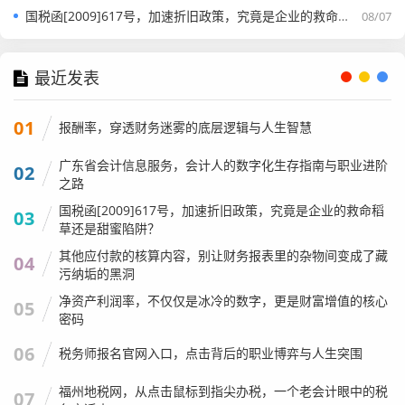
国税函[2009]617号，加速折旧政策，究竟是企业的救命稻草还是甜蜜陷阱？
08/07
最近发表
01
报酬率，穿透财务迷雾的底层逻辑与人生智慧
广东省会计信息服务，会计人的数字化生存指南与职业进阶
这时候，负债消失了,钱也飞了。
02
之路
会计分录：
国税函[2009]617号，加速折旧政策，究竟是企业的救命稻
03
草还是甜蜜陷阱？
借：应付职工薪酬 30,000
其他应付款的核算内容，别让财务报表里的杂物间变成了藏
贷：银行存款 30,000
04
污纳垢的黑洞
个人观点：
很多新手容易漏掉第7步，直接等到发工资时才
净资产利润率，不仅仅是冰冷的数字，更是财富增值的核心
05
做分录，这在做小账时没问题，但在正规财务中，这会导致
密码
当月利润虚高。
会计分录的核心价值之一，就是通过“计提”
06
税务师报名官网入口，点击背后的职业博弈与人生突围
来匹配收入和费用，告诉我们真实的经营成果。
福州地税网，从点击鼠标到指尖办税，一个老会计眼中的税
07