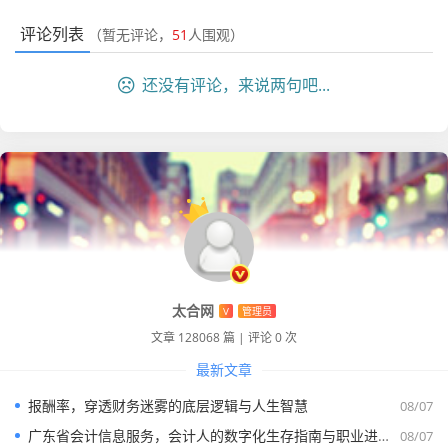
会计分录：
评论列表
（暂无评论，
51
人围观）
借：管理费用——房租 10,000
借：管理费用——水电费 2,000
还没有评论，来说两句吧...
贷：银行存款 12,000
计提本月员工工资，共计 3 万元，还没发。
在会计上，权责发生制要求你“只要员工干活了，不管发没发
钱，都要算作当期的费用”。
会计分录：
借：销售费用——工资 30,000
贷：应付职工薪酬 30,000
太合网
V
管理员
几天后，通过银行转账把工资发了。
文章 128068 篇
|
评论 0 次
最新文章
报酬率，穿透财务迷雾的底层逻辑与人生智慧
08/07
广东省会计信息服务，会计人的数字化生存指南与职业进阶之路
08/07