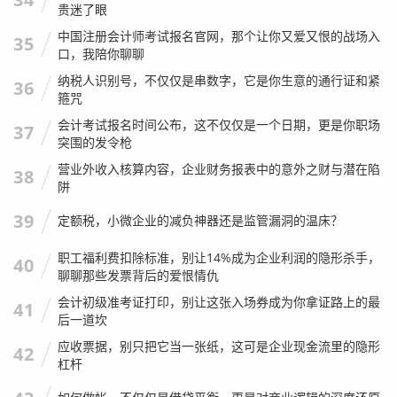
贵迷了眼
这一步叫“结转损益”，把收入归零,利润增加。
中国注册会计师考试报名官网，那个让你又爱又恨的战场入
35
口，我陪你聊聊
会计分录：
纳税人识别号，不仅仅是串数字，它是你生意的通行证和紧
36
借：主营业务收入
箍咒
借：其他业务收入
会计考试报名时间公布，这不仅仅是一个日期，更是你职场
37
突围的发令枪
贷：本年利润
营业外收入核算内容，企业财务报表中的意外之财与潜在陷
把所有的费用类科目转入“本年利润”。
38
阱
把费用归零,利润减少。
39
定额税，小微企业的减负神器还是监管漏洞的温床？
会计分录：
职工福利费扣除标准，别让14%成为企业利润的隐形杀手，
40
借：本年利润
聊聊那些发票背后的爱恨情仇
贷：主营业务成本
会计初级准考证打印，别让这张入场券成为你拿证路上的最
41
贷：管理费用
后一道坎
贷：销售费用
应收票据，别只把它当一张纸，这可是企业现金流里的隐形
42
杠杆
贷：财务费用