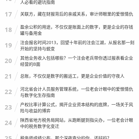
人必看的避坑指南
减去成本,才是你真正的毛利。
17
关联方，藏在财报背后的亲戚关系，审计师眼里的爱恨情仇
有个公司团建，一次性打包订了 50 份面，承诺下个月结
账，共计 1250 元。
盈余公积的用途，不仅仅是账面上的数字，更是企业的存钱
18
罐与备用金
这就是赊销，产生了“应收账款”。
注会报名时间2013，回望十年前的注会江湖，从报名那一刻
19
确认收入：
开始的坚持与蜕变
借：应收账款 1,250
其他业务收入包括哪些？一个注会老兵带你透过报表看企业
20
经营的B面
贷：主营业务收入 1,250
21
总账，不仅仅是数字的搬运工，更是企业价值的守夜人
结转成本（假设总成本 500 元）：
借：主营业务成本 500
河北省会计人员服务管理系统，一位老会计眼中的爱恨情仇
22
与数字化生存指南
贷：库存商品 500
产权比率计算公式，揭开企业资本结构的底牌，一场关于风
下个月，对方公司打款过来了。
23
险与收益的博弈
会计分录：
陕西省地方税务局网站，从跑断腿到指尖办，一位老会计眼
24
中的税务数字化变迁
借：银行存款 1,250
贷：应收账款 1,250
25
税务师成绩公布，那个深夜查分的你，还好吗？