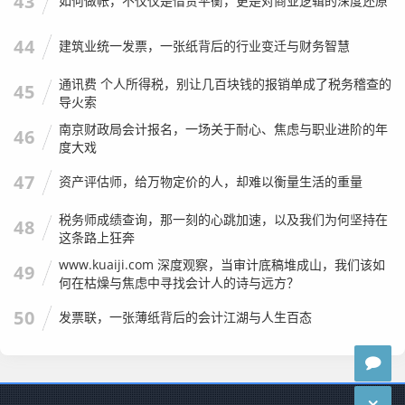
43
如何做帐，不仅仅是借贷平衡，更是对商业逻辑的深度还原
个人观点：
第14和15步是会计循环的终点，也是报表生成
的起点，通过这两步，所有的杂乱无章的流水账，最终汇聚
44
建筑业统一发票，一张纸背后的行业变迁与财务智慧
成了一个数字：
本年利润的余额
，这个余额,就是老王这个月
到底赚了还是赔了。
通讯费 个人所得税，别让几百块钱的报销单成了税务稽查的
45
导火索
进阶视角：会计分录背后的“人性”与“风险”
南京财政局会计报名，一场关于耐心、焦虑与职业进阶的年
46
度大戏
写到这里，这份“大全”已经涵盖了企业90%的日常业务，但
47
资产评估师，给万物定价的人，却难以衡量生活的重量
作为注会行业的写作者，我必须提醒你，
会计分录不仅仅是
税务师成绩查询，那一刻的心跳加速，以及我们为何坚持在
数字游戏，它背后隐藏着商业逻辑和人性博弈。
48
这条路上狂奔
折旧：时间的成本
老王买的那个50万的店铺，不会一天就贬
www.kuaiji.com 深度观察，当审计底稿堆成山，我们该如
49
值，假设能用10年,每年就要计提5万的折旧。
何在枯燥与焦虑中寻找会计人的诗与远方？
借：管理费用——折旧费 50,000
50
发票联，一张薄纸背后的会计江湖与人生百态
贷：累计折旧 50,000
生活实例：
这笔分录虽然没花钱，但它是真实的成本，如果
你不记折旧，老王会以为自己赚了大钱，等到店铺翻新时才