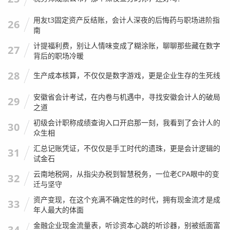
期末处理：算总账与交税
用友t3固定资产反结账，会计人深夜的后悔药与职场进阶指
26
南
计提福利费，别让人情味变成了糊涂账，聊聊那些藏在数字
一个月过去了,老王要算算到底赚了多少。
27
背后的职场冷暖
计算本月需要缴纳的增值税（假设销项税减进项税后应交 10
28
生产成本核算，不仅仅是数字游戏，更是企业生存的生死线
00 元）。
安徽省会计考试，在内卷与机遇中，寻找安徽会计人的破局
29
会计分录：
之道
借：应交税费——应交增值税（转出未交增值
初级会计职称成绩查询入口开启那一刻，我看到了会计人的
30
税） 1,000
众生相
贷：应交税费——未交增值税 1,000
汇总记账凭证，不仅仅是手工时代的遗珠，更是会计逻辑的
31
试金石
实际缴纳税款。
云南地税网，从指尖办税到智慧税务，一位老CPA眼中的变
32
会计分录：
迁与坚守
借：应交税费——未交增值税 1,000
资产变现，在这个充满不确定性的时代，拥有现金流才是成
33
年人最大的体面
贷：银行存款 1,000
金融企业现金流量表，听诊资本心跳的听诊器，别被纸面富
34
把所有的收入类科目转入“本年利润”。