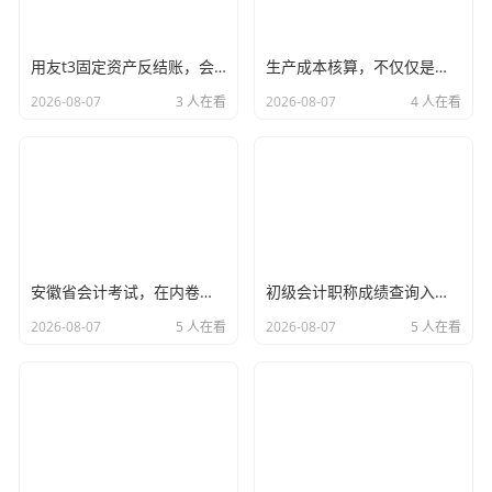
钱到位了,老王开始置办家当。
用友t3固定资产反结账，会计人深夜的后悔药与职场进阶指南
生产成本核算，不仅仅是数字游戏，更是企业生存的生死线
买下了店面旁边的店铺，花了 50 万元（为了简化，不考虑
2026-08-07
3 人在看
2026-08-07
4 人在看
增值税）。
这是固定资产,是长期使用的。
会计分录：
借：固定资产 500,000
贷：银行存款 500,000
安徽省会计考试，在内卷与机遇中，寻找安徽会计人的破局之道
初级会计职称成绩查询入口开启那一刻，我看到了会计人的众生相
购买面粉、牛肉、调料等，花费 2 万元，钱已付。
2026-08-07
5 人在看
2026-08-07
5 人在看
这是存货,是流动资产。
会计分录：
借：原材料 20,000
贷：银行存款 20,000
向供应商老李赊购了一批高档食用油，价值 1 万元，还没给