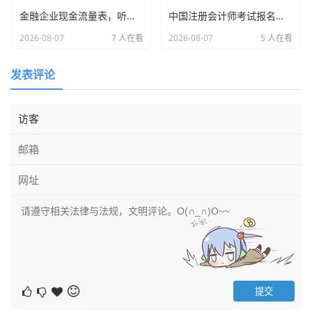
钱。
金融企业现金流量表，听诊资本心跳的听诊器，别被纸面富贵迷了眼
中国注册会计师考试报名官网，那个让你又爱又恨的战场入口，我陪你聊聊
这就涉及到了商业信用。
2026-08-07
7 人在看
2026-08-07
5 人在看
会计分录：
发表评论
借：原材料 10,000
贷：应付账款——老李 10,000
生活实例解读：
仓库里的油多了（资产增加），但老王欠了
老李的钱（负债增加），这就是“应付账款”的魅力,让你在没
钱的时候也能先做生意。
生产与经营阶段：日常的琐碎与消耗
面馆开张了,每天都要发生各种开销。
支付本月房租 1 万元，水电费 2000 元。
这些是为了维持经营发生的费用,直接减少当期利润。