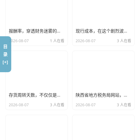
会计分录：
借：银行存款 800,000
贷：实收资本——老王 800,000
生活实例解读：
面馆的银行账户里多了80万（借方登记资产
报酬率，穿透财务迷雾的底层逻辑与人生智慧
现行成本，在这个剧烈波动的时代，别让历史成本蒙蔽了你的双眼
增加），这笔钱是老王投进来的（贷方登记权益增加），这
2026-08-07
1 人在看
2026-08-07
3 人在看
就是最基础的分录,标志着企业的诞生。
目
录
钱不够，老王又找银行借了 20 万元。
[+]
这笔钱是负债,是要还的。
会计分录：
借：银行存款 200,000
存货周转天数，不仅仅是数字，更是企业的心跳频率
陕西省地方税务局网站，从跑断腿到指尖办，一位老会计眼中的税务数字化变迁
贷：短期借款 200,000
2026-08-07
3 人在看
2026-08-07
3 人在看
生活实例解读：
银行卡里的钱又多了20万（资产增加），但
这笔钱不是送的，是欠银行的（负债增加）。
采购阶段：把钱变成“家伙事儿”和“原料”