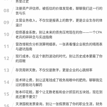
销售阶段：回款的快乐与成本的结转
务变迁史
注册资产评估师，被低估的价值发现者，聊聊我们这一行的
08
苦与乐
这是最激动人心的环节，也是会计分录最复杂的环节，因为
要同时确认“收入”和“成本”。
主营业务收入，不仅仅是报表上的数字，更是企业生存的体
09
温计
卖出了一碗牛肉面，收现金 25 元（假设不考虑税）。
偿债基金系数，别让未来的债务压垮现在的你——一个CPA
10
老兵的碎碎念与实战指南
面粉和牛肉变成了面条,钱进了口袋。
营改增税负分析测算明细表，一张表看懂企业税负的晴雨表
11
确认收入：
与避坑指南
借：库存现金 25
现行成本，在这个剧烈波动的时代，别让历史成本蒙蔽了你
12
的双眼
贷：主营业务收入 25
要结转成本（假设这碗面的食材成本是 10 元）：
13
存货周转天数，不仅仅是数字，更是企业的心跳频率
借：主营业务成本 10
技术转让费，别让这笔钱成了税务局眼中的肥肉，聊聊我见
14
贷：库存商品 10
过的那些坑与解药
生活实例解读：
这一步是很多人理解不了的难点，为什么卖
账本印花税，那个让无数老板和会计抓狂的五块钱，现在到
15
底还要不要交？
东西要写两笔分录？ 因为你要算两笔账：第一笔算赚了多少
天津国税发票查询，别让一张假票毁了你的职业生涯，财务
钱（收入），第二笔算消耗了多少库存（成本），只有收入
16