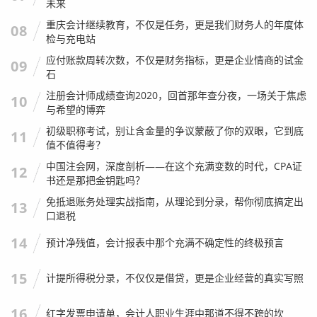
未来
重庆会计继续教育，不仅是任务，更是我们财务人的年度体
我有个老同事，叫老张，老张今年36岁，前阵子找我喝酒，
08
检与充电站
喝着喝着就哭了，他在一家内资大所做了八年，一直是高级
应付账款周转次数，不仅是财务指标，更是企业情商的试金
审计员，始终没升上去，原因很复杂，有运气不好跟错项目
09
石
的原因，也有他自己性格比较耿直,不擅长搞关系的原因。
注册会计师成绩查询2020，回首那年查分夜，一场关于焦虑
10
事务所里来了一个95后的新经理，手底下管着好几个项目，
与希望的博弈
指派工作的时候语气老重，老张觉得自己尊严扫地，想跳槽
初级职称考试，别让含金量的争议蒙蔽了你的双眼，它到底
11
值不值得考？
吧，发现外面的企业财务总监岗位要么要求更年轻，要么要
求有四大背景，他卡在中间,高不成低不就。
中国注会网，深度剖析——在这个充满变数的时代，CPA证
12
书还是那把金钥匙吗？
看着老张,我心里很不是滋味。
免抵退账务处理实战指南，从理论到分录，帮你彻底搞定出
13
口退税
对于“35岁危机”，胡平的看法是：
这确实存在，但它不是死
局，而是逼你转型的信号。
14
预计净残值，会计报表中那个充满不确定性的终极预言
注会这个行业，最大的优势在于它赋予了你极强的“财务逻
15
计提所得税分录，不仅仅是借贷，更是企业经营的真实写照
辑”和“商业洞察力”，我们看过的账套，比很多企业CFO一辈
子看过的都多；我们见过的造假手段，能写出一本《防骗指
16
红字发票申请单，会计人职业生涯中那道不得不跨的坎