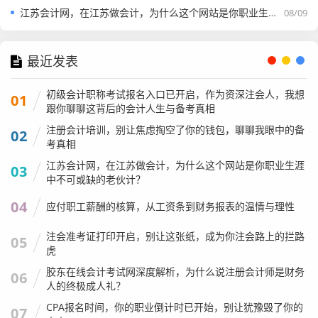
江苏会计网，在江苏做会计，为什么这个网站是你职业生涯中不可或缺的老伙计？
08/09
最近发表
初级会计职称考试报名入口已开启，作为资深注会人，我想
01
跟你聊聊这背后的会计人生与备考真相
注册会计培训，别让焦虑掏空了你的钱包，聊聊我眼中的备
02
考真相
江苏会计网，在江苏做会计，为什么这个网站是你职业生涯
03
中不可或缺的老伙计？
事务所的晋升路径通常很固定：审计员 -> 高级审计员 -> 经
04
应付职工薪酬的核算，从工资条到财务报表的温情与理性
理 -> 高级经理 -> 合伙人，这条路就像一个金字塔，越往上
走,位置越少。
注会准考证打印开启，别让这张纸，成为你注会路上的拦路
05
虎
很多人到了30岁出头，如果还没有升到经理，或者还在做大
胶东在线会计考试网深度解析，为什么说注册会计师是财务
06
量的基础底稿工作，就会开始恐慌，他们看着比自己年轻、
人的终极成人礼？
体力更好、工资更低的应届生源源不断地进来，自己却还在
CPA报名时间，你的职业倒计时已开始，别让犹豫毁了你的
07
加班一线拼刺刀,那种焦虑感是真实的。