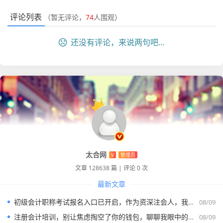
燥和艰苦，远超你的想象。
如果你仅仅是为了钱或者所谓的
评论列表
（暂无评论，
74
人围观）
“体面”进入这一行,你很难坚持下来。
在那些看似荒诞的现场背后，是我们对职业操守的坚守，那
还没有评论，来说两句吧...
天虽然我们冻得够呛，但我们坚持实地盘点了每一个羊圈，
最终发现客户虚报了20%的存栏数量，这个发现,直接为投资
者规避了巨大的风险。
这种从泥泞中挖掘真相的成就感，是任何朝九晚五的工作都
无法给予的，作为胡平，我必须说：
如果你受不了脏、受不
了累、甚至受不了委屈，请慎重考虑进入这个行业。
这不是
吓唬你,这是善意的劝退。
太合网
V
管理员
35岁危机：是诅咒还是转机？
文章 128638 篇
|
评论 0 次
最新文章
现在网上很流行讨论“35岁危机”，在注会行业,这个话题尤为
初级会计职称考试报名入口已开启，作为资深注会人，我想跟你聊聊这背后的会计人生与备考真相
08/09
敏感。
注册会计培训，别让焦虑掏空了你的钱包，聊聊我眼中的备考真相
08/09