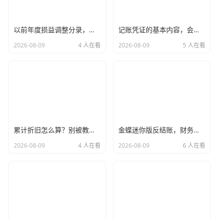
挣回来的。”
以前年度损益调整分录，会计人的后悔药与资产负债表的时光机
记账凭证的基本内容，会计凭证里的七剑下天山，每一项都藏着玄机
这就是我的第一个观点：
不要神话CPA证书，也不要因为有
了证书就傲慢。
它是敲门砖，是硬门槛，但绝不是你躺平的
2026-08-09
4 人在看
2026-08-09
5 人在看
资本，现在的注会行业，更看重的是“证书+实务经验+情商”
的综合体，如果你只懂借贷平衡，却不懂得如何在复杂的商
业利益中寻找平衡,那你的路会越走越窄。
审计现场：不是坐办公室，而是“特种兵”
累计折旧怎么算？别被教科书绕晕了，我用大白话给你讲透
金蝶迷你版反结账，财务人月底加班的救命稻草与职业操守的博弈
很多人对注会、审计师的印象，还停留在电视剧里那种：穿
2026-08-09
4 人在看
2026-08-09
6 人在看
着高定西装，坐在明亮的办公室里，翻翻文件，签签字,然后
拿着高薪去喝下午茶。
胡平今天要负责地告诉你：那是偶像剧,不是我们的生活。
真实的审计现场，往往充满了“魔幻现实主义”的色彩，我们
要去的地方，可能是CBD的摩天大楼，也可能是偏远山区的