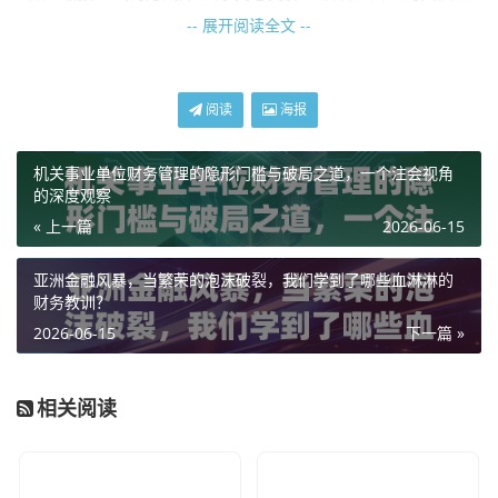
存状态。
-- 展开阅读全文 --
那个被神话的证书，只是入场券
阅读
海报
咱们先从那个让无数人又爱又恨的证书说起——CPA（注册
会计师）。
机关事业单位财务管理的隐形门槛与破局之道，一个注会视角
的深度观察
在我刚入行的那个年代，手里攥着一本CPA证书，那可是相
« 上一篇
2026-06-15
当有分量的，去相亲市场上，一说我是注册会计师，对方眼
里的光芒都能把人晃晕，那时候，信息不对称还很严重，拥
亚洲金融风暴，当繁荣的泡沫破裂，我们学到了哪些血淋淋的
有这个证书意味着你掌握了别人看不懂的“商业密码”,你是专
财务教训？
业的代名词。
2026-06-15
下一篇 »
但现在呢？情况变了。
相关阅读
随着互联网的发展，考证大军浩浩荡荡，每年几百万的考生
在千军万马过独木桥，CPA证书依然很难考，这点毋庸置
疑，含金量在专业领域依然是金字塔尖，它的“稀缺性”正在