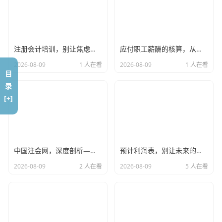
被稀释。
我身边有个真实的例子，前年带了一个实习生，叫小林，这
孩子是典型的学霸，名校研究生毕业，在校期间就把CPA六
门科目全考过了，甚至还过了几门ACCA，按理说，这样的履
注册会计培训，别让焦虑掏空了你的钱包，聊聊我眼中的备考真相
应付职工薪酬的核算，从工资条到财务报表的温情与理性
历应该是“抢手货”吧？
2026-08-09
1 人在看
2026-08-09
1 人在看
目
小林刚进事务所时，意气风发，觉得自己拿着全科合格证，
录
怎么着也得是个项目经理预备役，指点江山激扬文字，结果
[+]
呢？现实给了他当头一棒。
他被分到了我最忙的一个IPO项目组，第一天晚上，他就因
为不懂如何与客户财务经理沟通存货盘点的事宜，被对方怼
得哑口无言，那个客户是个做了三十年财务的老江湖，根本
中国注会网，深度剖析——在这个充满变数的时代，CPA证书还是那把金钥匙吗？
预计利润表，别让未来的画饼变成今天的陷阱
不吃你“理论满分”那一套，小林回来委屈得不行，问我：“胡
2026-08-09
2 人在看
2026-08-09
5 人在看
老师，我书都背下来了，为什么他们不尊重我？”
我当时拍了拍他的肩膀，告诉他：“小林啊，证书只是证明了
你有资格坐在这个牌桌上，但它不能保证你能赢钱，在这个
行业，尊重是靠一个个熬出来的通宵、一个个解决掉的难题