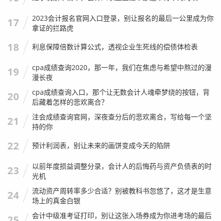
南》，这些经验，在事务所里可能随着你的年龄增长被“性价
比”稀释，但在企业端，在资本市场,却是无价之宝。
2023会计报名官网入口登录，别让报名的最后一公里成为你
17
拿证的拦路虎
我给老张的建议是：别盯着事务所那棵树吊死，你的优势在
18
利息保障倍数计算公式，透视企业生死线的偿债体检表
于风控、在于合规、在于对业务的深刻理解，去拟上市公司
做财务总监，去私募股权基金做风控总监，甚至去创业做财
cpa成绩查询2020，那一年，我们在焦虑与希望中熬过的漫
19
务咨询,这些路都比你在事务所死磕更有前途。
漫长夜
cpa成绩查询入口，那个让无数会计人魂牵梦绕的按钮，背
后来老张听了我的建议，去了一家准备IPO的制造业企业做
20
后藏着怎样的悲欢离合？
财务副总监，虽然工资比在事务所稍微低了一点，但不用天
注会成绩查询官网，深夜查分后的悲欢离合，写给每一个坚
天出差，生活规律了，而且因为懂审计流程，帮公司解决了
21
持的你
很多历史遗留的税务问题,现在老板对他非常倚重。
22
预计利润表，别让未来的画饼变成今天的陷阱
我想对那些感到焦虑的朋友说：
不要让事务所的晋升标准定
义你的人生价值。
注会证书是通用的，你的大脑和经验更是
以前年度损益调整分录，会计人的后悔药与资产负债表的时
23
光机
通用的，35岁不是下坡路的开始，而是你将“审计技能”转化
为“管理智慧”的转折点。
流动资产周转率多少合适？别被教科书忽悠了，这才是生意
24
场上的真金白银
行业变迁：从“查账”到“赋能”
会计中级准考证打印，别让这张入场券成为你进考场的最后
25