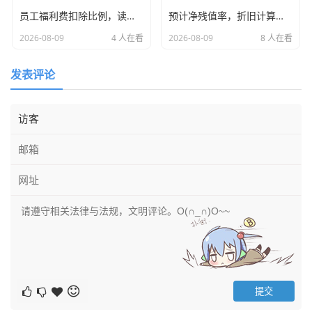
养猪场,甚至是尘土飞扬的煤矿堆场。
员工福利费扣除比例，读懂这14%的红线与红利，别让好意变成税务风险
预计净残值率，折旧计算背后的隐形推手与企业利润的调节阀
记得有一年，我负责去一家农业企业做存货盘点，那是在大
2026-08-09
4 人在看
2026-08-09
8 人在看
冬天，客户在内蒙古的一个牧场，为了核实生物资产（也就
是牛羊）的数量，我们全组人裹着军大衣，踩着没过脚踝的
发表评论
积雪,在草场上数羊。
你想想那个画面，风像刀子一样刮在脸上，手里拿着计数
器，一边哆嗦一边数，羊群是不听话的，数着数着就混在一
起了，还得重头数，客户那边的牧民大爷看着我们这帮所谓
的“专业人士”，笑得合不拢嘴，说：“你们这些城里来的大学
生，连公羊母羊都分不清，数个啥劲？”
那天晚上，我们住在牧场旁边的招待所，没有暖气，大家挤
在一起取暖，还要连夜把盘点数据录入底稿，那时候我就在
想，这哪里是审计，这简直是“特种兵野外生存训练”。
但这正是我们工作的意义所在。
为什么我要讲这个例子？因为我想告诉大家，
注会行业的枯