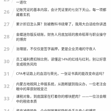
一道坎
记账凭证的基本内容，会计凭证里的七剑下天山，每一项都
我想聊聊行业的大趋势。
26
藏着玄机
现在的技术发展太快了，RPA（机器人流程自动化）已经开
27
累计折旧怎么算？别被教科书绕晕了，我用大白话给你讲透
始在事务所普及了，以前需要我们人工花三天时间做的银行
函证、抽凭测试，现在机器人半小时就做完了，而且准确率
金蝶迷你版反结账，财务人月底加班的救命稻草与职业操守
28
的博弈
100%。
29
治理层，不仅仅是签字画押，更是企业灵魂的守夜人
很多小朋友问我：“胡老师，以后审计是不是不需要人了？我
们会不会失业？”
员工福利费扣除比例，读懂这14%的红线与红利，别让好意
30
变成税务风险
我的观点很明确：
低端、重复性的劳动一定会被取代，但专
业的判断永远不会。
31
CPA考证路上的血泪与荣光，一张证书真的能改变命运吗？
以前我们做审计，更多是“事后诸葛亮”，账做完了，我们去
内蒙古地税网上申报系统，从跑断腿到指尖办，一位老注会
32
查对不对，未来的注会，更多的价值将体现在“事前”和“事
眼中的草原财税变迁
中”。
课税对象，到底国家在盯着你的哪块肥肉？——一位注会眼
33
中的税收本质
现在很多企业做数字化转型，财务系统非常复杂，他们需要
的不仅仅是会查账的人，而是懂业财融合、懂数据分析、能
34
资产减值损失，企业财报里的隐形杀手与良心的博弈