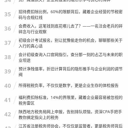
通过财务数据指出业务漏洞的人。
招待费扣除比例，60%的限额背后，藏着企业经营的节税密
35
我最近在帮一家互联网企业做咨询，他们不缺会计，缺的是
码与合规红线
能看懂他们烧钱逻辑的人，我利用我在审计时积累的对流
会费收入，这笔钱到底花哪儿去了？——一名注会老兵的碎
36
碎念与行业观察
量、获客成本、用户生命周期价值（LTV）的理解，帮他们
建立了一套新的财务分析模型，直接帮他们砍掉了20%无效
初级会计考试报名，别让犹豫偷走你的机会，聊聊那些关于
37
入行的真心话
的广告投放。
会计初级查询入口官网指引，查分那一刻的忐忑与未来的职
38
你看，这就是注会人的未来，我们不再是只会拿着放大镜找
业坦途
错别字的人，我们是企业的“医生”和“参谋”。
预计净残值率，折旧计算背后的隐形推手与企业利润的调节
39
阀
人工智能可以帮我们处理一百万条数据，但它无法判断那个
坐在对面的CEO，眼神闪烁时是不是在隐瞒关联方交易，它
40
所得税税负率，不仅仅是数字，更是企业生存的体检报告
无法理解为什么在某个特定的行业，存货周转率突然下降是
福利费扣除标准，14%的界限里，藏着企业最容易被忽视的
41
因为市场策略调整还是货物滞销，这些基于人性、基于商业
税务雷区
直觉的判断,才是我们不可替代的核心竞争力。
陕西地方税务局网上申报，告别排队烦恼，资深CPA手把手
42
教你搞定指尖上的税务
写在最后：致所有在路上的人
江苏省注册税务师协会，不仅仅是监管者，更是税务师背后