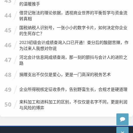
43
的温暖推手
洋洋洒洒写了这么多,其实胡平想表达的核心思想很简单。
借贷记账法的理论依据，透视商业世界的平衡哲学与资金流
44
转真相
注会这个行业，确实很苦，很卷，甚至有时候很残酷，它需
国税纳税人识别号，一张小小的数字卡片，如何决定你企业
要你牺牲无数个陪伴家人的周末，需要你忍受枯燥的数字和
45
的生死存亡？
难缠的客户,它依然是一个值得尊敬的行业。
2023初级会计成绩查询入口已开通！查分后的酸甜苦辣，作
46
它教会了我严谨，让我看世界的眼光不再停留在表面,让我懂
为过来人我想对你说
得了商业社会运行的底层逻辑。
河北会计信息网成绩查询，那一刻的颤抖与会计人的进阶之
47
路
如果你正准备备考CPA，我希望你是因为热爱探究真相，而
48
捐赠支出不仅仅是爱心，更是一门高深的税务艺术
不仅仅是为了那几个钱。 如果你正在事务所里加班加到崩
溃，我希望你能抬起头，看看窗外的夜色，想一想自己未来
49
企业所得税核定征收条件，告别野蛮生长，合规才是硬道理
的路，不要在底稿的海洋里迷失了方向。 如果你正面临职业
的瓶颈，你的证书和经验是你最坚实的铠甲，勇敢地走出去,
来料加工和进料加工的区别，不仅仅是名字不同，更是利润
50
天地广阔。
与风险的博弈
我是胡平，一个在注会行业摸爬滚打了二十年的普通人，我
还在路上,希望你也从未放弃。