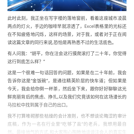
此时此刻，我正坐在写字楼的落地窗前，看着这座城市凌晨
两点的灯火，手边的咖啡早就凉透了，Excel表格里的光标还
在不知疲倦地闪烁，这样的场景，对于我，或者对于正在阅
读这篇文章的同行来说,恐怕是再熟悉不过的生活底色。
有人问我：“胡平，你在注会这行摸爬滚打了二十年，你觉得
这行到底怎么样？”
这是一个很难一句话回答的问题，如果是在二十年前，我会
告诉你这是“金饭碗”，是通往精英阶层的快车道；但如果是
今天，我会给你倒一杯茶，然后坐下来，跟你好好聊聊这光
鲜亮丽背后的焦虑、挣扎,以及我们究竟该如何在这场漫长的
马拉松中找到属于自己的出口。
我不打算堆砌那些枯燥的会计准则，也不想谈论晦涩的审计
底稿，作为一名在行业里“吃够了盐”的老兵，我想用最自
然、最接地气的方式,和大家掏心掏肺地谈谈注会人的真实生