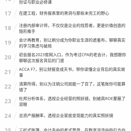
份证与职业必修课
17
在建工程，财务报表里的黑洞与那些未完工的野心
注册内部审计师，不仅仅是企业的找茬者，更是价值创造的
18
隐形推手
会计再教育，别让刷分成为你职业生涯的遮羞布，聊聊真实
19
的学习焦虑与破局
初会报名2023官网入口，作为考过CPA的老会计，我想跟你
20
聊聊这次报名背后的门道
ACCA F7，别让财报变成天书，带你读懂企业背后的真实故
21
事
清算所得，别以为注销公司就能一了百了，这笔账你可能算
22
错了
杜邦分析体系，透视企业经营的照妖镜，别被高ROE蒙蔽了
23
双眼
24
总资产报酬率，透视企业家底变现能力的真实照妖镜
25
三栏式账簿，会计手中的老式罗盘，在数字洪流中指引方向