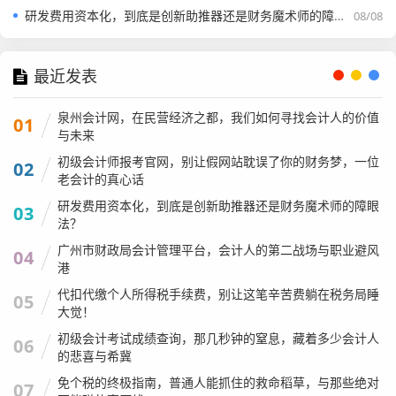
研发费用资本化，到底是创新助推器还是财务魔术师的障眼法？
08/08
最近发表
泉州会计网，在民营经济之都，我们如何寻找会计人的价值
01
与未来
初级会计师报考官网，别让假网站耽误了你的财务梦，一位
02
老会计的真心话
研发费用资本化，到底是创新助推器还是财务魔术师的障眼
03
法？
广州市财政局会计管理平台，会计人的第二战场与职业避风
04
港
代扣代缴个人所得税手续费，别让这笔辛苦费躺在税务局睡
05
大觉！
初级会计考试成绩查询，那几秒钟的窒息，藏着多少会计人
06
的悲喜与希冀
免个税的终极指南，普通人能抓住的救命稻草，与那些绝对
07