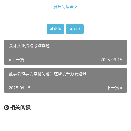
-- 展开阅读全文 --
第三样，报名照片
：我抽了个周末去照相馆，拍了套标准
照。摄影师让我换表情，我板着脸照完。回家还量了尺寸，
确保别太大或太小。
阅读
海报
整理和提交
会计从业资格考试真题
所有东西准备好后，我找个文件夹归置整齐。报名那天，登
« 上一篇
2025-09-15
录网站上传材料，点提交。过程平平无奇，但要不是提前备
好这三样，估计得来回跑。
教训是提前搞这些能省大麻烦
。
董事会监事会常见问题？这些坑千万要避过
这回报名还算顺利，就是前期准备费劲。下次我再报类似考
2025-09-15
下一篇 »
试，绝对先查清楚要求，别像我这回一样瞎撞。
相关阅读