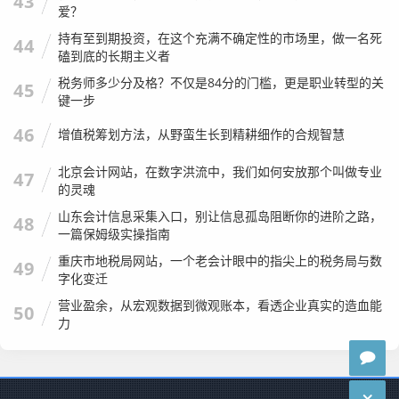
43
爱？
持有至到期投资，在这个充满不确定性的市场里，做一名死
44
磕到底的长期主义者
税务师多少分及格？不仅是84分的门槛，更是职业转型的关
45
键一步
46
增值税筹划方法，从野蛮生长到精耕细作的合规智慧
北京会计网站，在数字洪流中，我们如何安放那个叫做专业
47
的灵魂
山东会计信息采集入口，别让信息孤岛阻断你的进阶之路，
48
一篇保姆级实操指南
重庆市地税局网站，一个老会计眼中的指尖上的税务局与数
49
字化变迁
营业盈余，从宏观数据到微观账本，看透企业真实的造血能
50
力