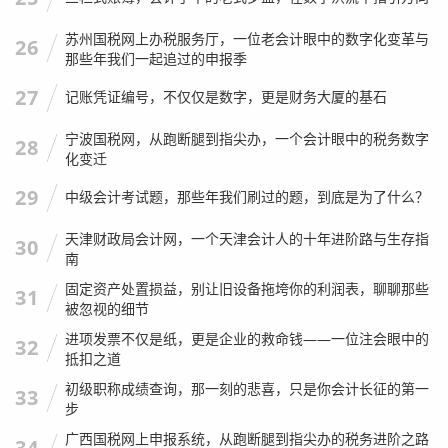
苏州国税网上办税服务厅，一位老会计眼中的数字化变革与
26
那些年我们一起追过的申报季
27
记账凭证编号，不仅仅是数字，更是财务大厦的基石
宁波国税网，从跑断腿到指尖办，一个会计眼中的税务数字
28
化变迁
29
中级会计考试题，那些年我们刷过的题，到底是为了什么？
天津财政局会计网，一个天津会计人的十年进阶路与生存指
30
南
固定资产处置损益，别让旧设备拖垮你的利润表，聊聊那些
31
被忽视的细节
进项发票不仅是纸，更是企业的救命钱——一位注会眼中的
32
抵扣之道
初级职称成绩查询，那一刻的悲喜，只是你会计长征的第一
33
步
广西国税网上申报系统，从跑断腿到指尖办的税务进阶之路
34