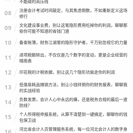
不能碰的高压线
注册会计考试时间敲定，与其焦虑倒数，不如重新定义这场
08
修行
文化建设事业费，别让这笔隐形费用吃掉你的利润，聊聊那
09
些你可能不知道的省钱门道
10
备查账簿，财务江湖里的隐形守护者，千万别忽视它的力量
进项税额转出，不仅仅是几个数字的变动，更是企业经营的
11
晴雨表
12
印花税的计税依据，别让这几个隐形坑偷走你的利润
低值易耗品摊销方法，别让小钱绊倒你的财务报表，聊聊我
13
的实战经验
负数发票，会计人心中永远的痛，还是税务合规的最后一道
14
防线？
个人所得税申报系统，从算不清楚到一键搞定，聊聊你的钱
15
包保卫战
河北省会计人员管理服务系统，每一位河北会计人的数字身
16