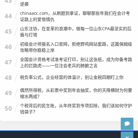
43
逆袭
chinaacc.com，从刷题到拿证，聊聊那些年我们在会计考
44
证路上的爱恨情仇
山东注协，在变革的浪潮中，做每一位山东CPA最坚实的后
45
盾与灯塔
初级会计师报名入口官网，拒绝野鸡网站套路，这篇保姆级
46
攻略带你稳稳上岸
全国会计资格考试准考证打印，别让这张纸，成为你备考路
47
上的拦路虎——一位注会老兵的肺腑之言
48
税负率公式，企业经营的体温计，别让金税四期盯上你
偶然所得税，从彩票中奖到年会抽奖，你的天降横财为何要
49
缩水两成？
个税背后的民生账，从年终奖到专项扣除，我们该如何守护
50
钱袋子？