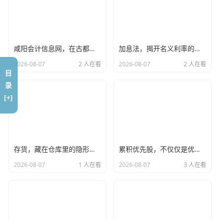
月底拿到工资条时，我乐得蹦起来。
以前扣税后剩8000出头，现在多扣了扣除项，工资干到820
0多了。算来算去，一个月省下二百多块，一年下来小几千
咸阳会计信息网，在古都变迁中，寻找会计人的职业锚点
加息法，揭开名义利率的面纱，看清金融世界的隐形镰刀
块装口袋。
2026-08-07
2 人在看
2026-08-07
2 人在看
我后来总结了下，要是当时偷懒没手动填APP，公司可能照
目
录
旧算，那我每个月就得白亏点钱。
[+]
整个过程就是这样，搞懂政策快动手，别让公司帮倒忙。简
单粗暴点说：
听消息就查、填APP、盯工资
，包你不吃亏。
存货，藏在仓库里的隐形利润与审计师的噩梦
累积优先股，不仅仅是优先，更是给股东的一颗定心丸？
2026-08-07
1 人在看
2026-08-07
3 人在看