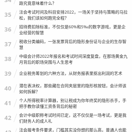
路究竟意味着什么？
注会考试时间及科目安排2022，一场关于坚持与策略的马拉
35
松，我们该如何跑完全程？
招待费扣除标准，不仅仅是60%和5‰的数字游戏，更是企
36
业经营的智慧
税收分类编码，一张发票背后的隐形身份证与企业的生存智
37
慧
中级会计师2022年报名和考试时间深度复盘，在那场黄金九
38
月背后的职场突围与人生思考
39
企业税务筹划的六种方法，从财务报表里抠出利润的艺术
潜在表决权，那些藏在合同夹层里的隐形核按钮，会计师该
40
如何拆解？
个人所得税率计算器，别让税成为你年终奖的隐形杀手，手
41
把手教你读懂工资条背后的秘密
会计中级职称考试时间已定，这不仅仅是一场考试，更是我
42
们财务人的成人礼
注会报考条件要求，门槛其实没你想的那么高，普通人也能