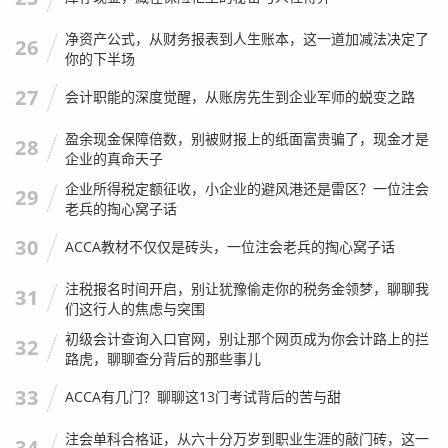
净资产公式，从财务报表到人生账本，这一道加减法决定了
26
你的下半场
27
会计职能的深度觉醒，从账房先生到企业军师的蜕变之路
盈余现金保障倍数，别被财报上的纸面富贵骗了，现金才是
28
企业的真命天子
企业所得税定额征收，小企业的避风港还是雷区？一位注会
29
老兵的掏心窝子话
30
ACCA教材不仅仅是砖头，一位注会老兵的掏心窝子话
注税报名时间开启，别让犹豫偷走你的税务金领梦，聊聊我
31
们这行人的焦虑与突围
初级会计查询入口官网，别让那个网页成为你会计路上的拦
32
路虎，聊聊查分背后的那些事儿
33
ACCA有几门？聊聊这13门考试背后的苦与甜
注会单科合格证，从六十分万岁到职业生涯的敲门砖，这一
34