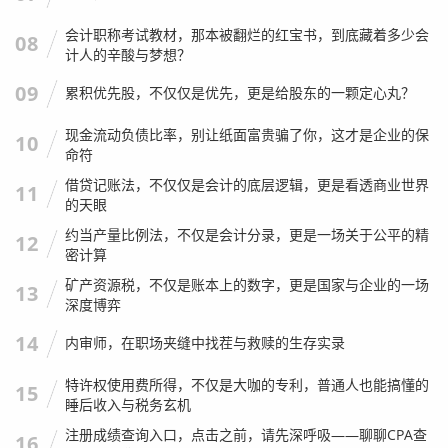
会计职称考试教材，那本被翻烂的红宝书，到底藏着多少会
08
计人的辛酸与梦想？
09
累积优先股，不仅仅是优先，更是给股东的一颗定心丸？
现金流动负债比率，别让纸面富贵骗了你，这才是企业的保
10
命符
借贷记账法，不仅仅是会计的底层逻辑，更是看透商业世界
11
的天眼
约当产量比例法，不仅是会计分录，更是一场关于公平的精
12
密计算
矿产资源税，不仅是账本上的数字，更是国家与企业的一场
13
深度博弈
14
内审师，在职场夹缝中找茬与救赎的生存实录
特许权使用费所得，不仅是大咖的专利，普通人也能搞懂的
15
睡后收入与税务玄机
注册成绩查询入口，点击之前，请先深呼吸——聊聊CPA查
16