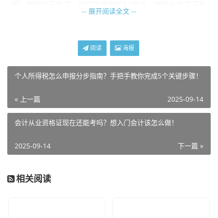
姐，新税法开始了，咱们工资咋扣？"我说。她低头查了下系
-- 展开阅读全文 --
统，回道："月初就通知大家更新APP，你填完了吗？没填的
话，公司按默认值算，可能多扣税。"
我急忙点头说填了，但心里犯嘀咕：万一系统出岔子？回家
阅读
海报
后我又折腾了一次APP，把扣除项拉出来算小账本。
个人所得税怎么申报分步指南？手把手教你完成5个关键步骤！
工资扣税前9000块，原来养老和房贷加起来能扣1500，
但新法加码后，我使劲算，最多能扣2500。
« 上一篇
2025-09-14
把数字填实了，重新提交一次。
会计从业资格证现在还能考吗？想入门会计该怎么做！
折腾完了，我盯着APP看了两天，发现审批状态一直挂着"待
2025-09-14
下一篇 »
处理"。有点急，打客服电话问，"喂，我更新了，咋还没生
效？"客服说数据同步得三五个工作日，叫我别慌，月底工资
相关阅读
单再瞅瞅。
结果出来，省了真金白银