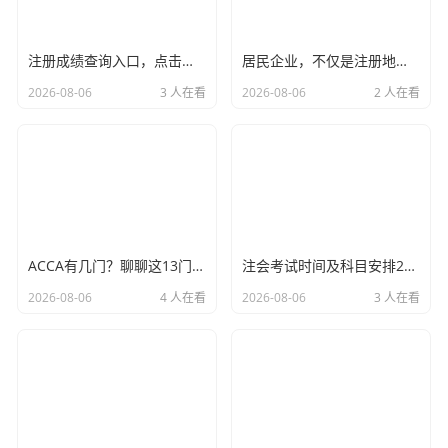
注册成绩查询入口，点击之前，请先深呼吸——聊聊CPA查分背后的悲喜与人生
居民企业，不仅是注册地，更是心在哪里——聊聊全球征税的那些事儿
2026-08-06
3 人在看
2026-08-06
2 人在看
ACCA有几门？聊聊这13门考试背后的苦与甜
注会考试时间及科目安排2022，一场关于坚持与策略的马拉松，我们该如何跑完全程？
2026-08-06
4 人在看
2026-08-06
3 人在看