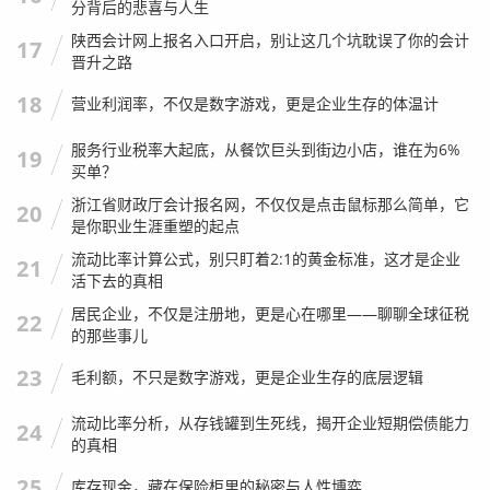
分背后的悲喜与人生
陕西会计网上报名入口开启，别让这几个坑耽误了你的会计
17
晋升之路
18
营业利润率，不仅是数字游戏，更是企业生存的体温计
服务行业税率大起底，从餐饮巨头到街边小店，谁在为6%
19
买单？
浙江省财政厅会计报名网，不仅仅是点击鼠标那么简单，它
20
是你职业生涯重塑的起点
流动比率计算公式，别只盯着2:1的黄金标准，这才是企业
21
活下去的真相
居民企业，不仅是注册地，更是心在哪里——聊聊全球征税
22
的那些事儿
23
毛利额，不只是数字游戏，更是企业生存的底层逻辑
流动比率分析，从存钱罐到生死线，揭开企业短期偿债能力
24
的真相
25
库存现金，藏在保险柜里的秘密与人性博弈