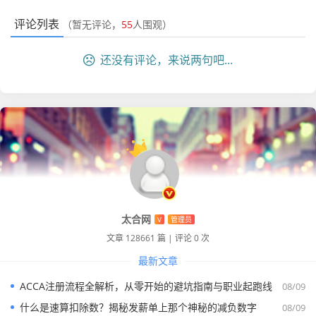
评论列表
（暂无评论，
55
人围观）
还没有评论，来说两句吧...
小刘当时就松了一口气,老板也夸她反应快，你看，掌握工具
真的很重要，关键时刻能救命。
全国增值税发票查验平台（最权威）
太合网
V
管理员
如果你对山西本地的查询结果存疑,或者发票是跨省开具的，
文章 128661 篇
|
评论 0 次
那么一定要用国家税务总局的全国查验平台（https://inv-ve
最新文章
ri.chinatax.gov.cn/），这是目前最权威的“终审法庭”，只要
ACCA注册流程全解析，从零开始的避坑指南与职业起跑线
08/09
这里查不到，那发票绝对有问题。
什么是速算扣除数？揭秘发薪单上那个神秘的减负数字
08/09