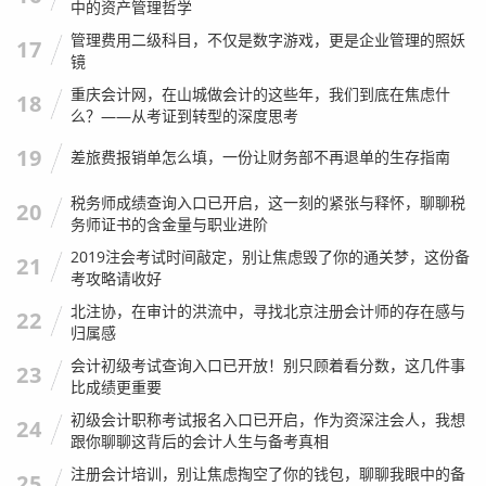
数据同步是需要时间的。
虽然现在的税务系统很快，但在某
中的资产管理哲学
些网络波动或者高峰期，数据上传可能会有延迟，发票开具
管理费用二级科目，不仅是数字游戏，更是企业管理的照妖
17
镜
后，可能需要过几个小时，甚至等到第二天才能在系统中查
到。
重庆会计网，在山城做会计的这些年，我们到底在焦虑什
18
么？——从考证到转型的深度思考
我的建议是：
如果你在山西开具了发票，当场查询不到，不
19
差旅费报销单怎么填，一份让财务部不再退单的生存指南
要急着闹，可以保留好票根，隔天再查一次，如果隔天还查
不到，那这时候就要高度警惕了。
税务师成绩查询入口已开启，这一刻的紧张与释怀，聊聊税
20
务师证书的含金量与职业进阶
“阴阳发票”的伪装
2019注会考试时间敲定，别让焦虑毁了你的通关梦，这份备
21
考攻略请收好
这是最危险的一种情况。
北注协，在审计的洪流中，寻找北京注册会计师的存在感与
22
归属感
所谓“阴阳发票”，就是给你看的发票是真的，也能查出来，
会计初级考试查询入口已开放！别只顾着看分数，这几件事
23
但是开具的内容与实际业务不符，或者，商家在系统里给你
比成绩更重要
开了票，但随后立刻作废了，而你手里拿的是一张“作废
初级会计职称考试报名入口已开启，作为资深注会人，我想
24
票”。
跟你聊聊这背后的会计人生与备考真相
注册会计培训，别让焦虑掏空了你的钱包，聊聊我眼中的备
25