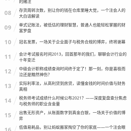
模糊，其中有一个数字“8”看起来像“3”，出纳在输入时，按照
的赌注
自己的理解输成了“3”。
存货周转次数，别让你的钱在仓库里睡大觉，一个注会人的
08
大白话解读
当我把那个数字改成“8”再次查询时，赫然显示：
“正常”
。
单式记账法，被低估的理财智慧，普通人也能轻松掌握的财
09
个人观点：
财务工作是一门细致活，容不得半点马虎，在
山
富罗盘
西省国家税务局发票查询
时，如果第一次查不到，先别急着
10
冠名发票，一场关于企业面子与税务合规的博弈，终将谢幕
定性为假发票，仔细核对一下代码、号码、日期和金额，尤
其是金额，多一个小数点、少一个零，都是查不出来的。
会计考试报名时间2013，回首那年的我们，聊聊会计行业的
11
十年变迁
时间滞后性的陷阱
中级会计职称成绩查询时间终于定了！那一刻，你是喜极而
12
泣还是黯然神伤？
实际利率法，从高利贷到房贷，读懂金钱的时间价值与财务
这是一个非常隐蔽的坑。
13
真相
很多客户在饭店吃完饭,拿到发票，出门就想查，结果一查，
税务师考试成绩什么时候公布2021？——深度复盘查分焦虑
14
系统显示“无此票”，于是客户立马回头找商家麻烦：“你给我
与税务师的职业含金量
开的是假发票！”
出售无形资产，从账面数字到真金白银，一场关于价值的博
15
弈
这真不一定是商家的锅。
低值易耗品，别让蚂蚁搬家掏空了你的家底——一个注会眼
16