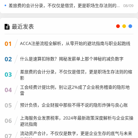
那些年我们在发票查询中遇到的“坑”
差旅费的会计分录，不仅仅是借贷，更是职场生存法则的缩影
08/09
虽然查询工具就在手边,但在实际操作中，我还是发现很多人
最近发表
容易踩坑，作为专业人士，我有必要把这些易错点给大家拎
出来讲讲。
01
ACCA注册流程全解析，从零开始的避坑指南与职业起跑线
输入信息的“容错率”为零
02
什么是速算扣除数？揭秘发薪单上那个神秘的减负数字
系统不是人,它没有人情味，也没有容错率。
差旅费的会计分录，不仅仅是借贷，更是职场生存法则的缩
03
影
具体实例：
记得有一次，我帮一家客户做税务审计，客户拿
工会经费计提比例，别让这2%成了企业税务稽查的隐形地
04
来厚厚一叠出租车发票，在抽查时，我发现有一张发票怎么
雷
查都显示“无此票”。
05
预计负债，企业财报中那些不得不说的隐形炸弹与良心账
出纳小姑娘信誓旦旦地说：“老师，我亲眼看着司机师傅打出
上海服务业发票税率，2024年最新政策深度解析与企业实操
来的，怎么可能是假的？”
06
避坑指南
我拿过发票仔细一看,发现了问题，发票上的密码区稍微有点
流动资产合计，不仅仅是数字，更是企业生存的底气与未来
07