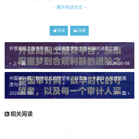
-- 展开阅读全文 --
故意找茬吗？
在这里我要发表一个很鲜明的个人观点：在这个大数据时
代，发票查询不是找茬，而是对大家最好的保护。
阅读
海报
你可能不知道,现在的税务系统——也就是我们常说的“金税
四期”，已经强大到了什么程度，它就像一张无形的网，把所
外管局网上服务平台，从填报噩梦到合规利器的进阶之路
有的开票数据、纳税申报数据、企业资金流向全部串联在了
« 上一篇
2026-05-08
一起。
举个例子,我之前在太原服务过一家中型商贸企业，他们的销
中国审计网，数字时代的守望者，以及每一个审计人深夜的焦
售经理老张，是个实在人，有一次去外地出差，为了帮公司
虑与荣光
省钱，在路边的小餐馆吃饭时，轻信了老板的话：“开发票加
2026-05-08
下一篇 »
税点，不开票送饮料。”老张为了省那点税点，拿了一张收据
就回来了。
相关阅读
结果呢？财务人员直接拒绝报销，老张很生气：“我这是为了
公司省钱！”财务总监冷静地打开电脑，当着他的面演示了
山
西省国家税务局发票查询
的流程，并告诉他：“老张，如果这