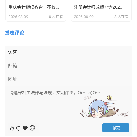
能非常强大，不仅支持
山西省国家税务局发票查询
，还
重庆会计继续教育，不仅是任务，更是我们财务人的年度体检与充电站
注册会计师成绩查询2020，回首那年查分夜，一场关于焦虑与希望的博弈
支持个人社保缴纳、个税查询等。
2026-08-09
8 人在看
2026-08-09
8 人在看
微信公众号：
关注“山西税务”公众号，底部菜单栏通常
都有“查询服务”入口。
发表评论
这里我想插入一个生活中的小插曲：
我的一个朋友小刘,刚入行做出纳，有一次老板急匆匆地从外
面回来，说刚买了一批办公用品，发票就在手里，让小刘赶
紧报销走账，老板急着用钱，小刘也慌了神，电脑网页怎么
也打不开。
我当时正好在她们公司做咨询,看到小刘急得满头大汗，我告
诉她：“别用电脑了，直接用微信。”我指导她关注了公众
号，输入发票信息，不到5秒钟，结果就出来了：
“一致”
。