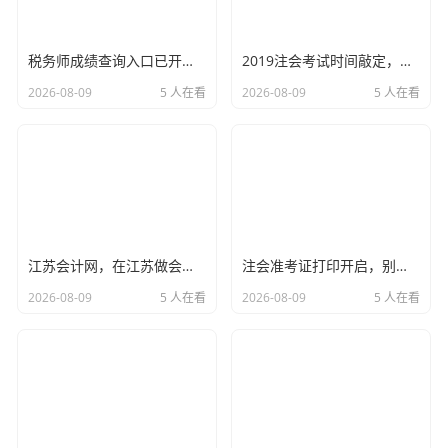
给大家整理了目前最主流、最靠谱的三种方式，大家可以根
据自己的习惯选择。
税务师成绩查询入口已开启，这一刻的紧张与释怀，聊聊税务师证书的含金量与职业进阶
2019注会考试时间敲定，别让焦虑毁了你的通关梦，这份备考攻略请收好
官方网站查询（最传统但最全面）
2026-08-09
5 人在看
2026-08-09
5 人在看
对于很多老财务来说,国家税务总局山西省税务局官网是首
选。
步骤：
打开浏览器 -> 搜索“国家税务总局山西省税务局”
-> 进入官网 -> 找到“公众服务”或“发票查询”专栏。
操作细节：
这里通常需要输入发票代码、发票号码、日
江苏会计网，在江苏做会计，为什么这个网站是你职业生涯中不可或缺的老伙计？
注会准考证打印开启，别让这张纸，成为你注会路上的拦路虎
期以及金额，注意，金额通常要精确到分，差一分钱都
2026-08-09
5 人在看
2026-08-09
5 人在看
查不出来。
手机APP与微信公众号（最便捷）
随着移动互联网的发展,我也强烈建议大家使用手机端查询。
“山西税务”APP：
这个是官方推出的掌上办税大厅，功