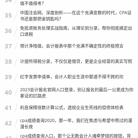
值不值得考？
发票。
查询结果“一致”并不代表万事大吉，它只是证明了发
中国注会网，深度剖析——在这个充满变数的时代，CPA证
35
票本身的存在，不代表业务的真实发生。
这一点，请所有财
书还是那把金钥匙吗？
务人员务必牢记。
免抵退账务处理实战指南，从理论到分录，帮你彻底搞定出
36
口退税
“数电票”时代，我们还需要查询吗？
37
预计净残值，会计报表中那个充满不确定性的终极预言
现在国家正在大力推广“全面数字化的电子发票”（简称数电
38
计提所得税分录，不仅仅是借贷，更是企业经营的真实写照
票），在山西，数电票的普及率也越来越高。
有人会问：“老师，数电票都是税务局系统直接生成的，自带
39
红字发票申请单，会计人职业生涯中那道不得不跨的坎
电子签章，那还需要做
山西省国家税务局发票查询
吗？”
2023会计报名官网入口登录，别让报名的最后一公里成为你
40
我的答案是：依然需要，但逻辑变了。
拿证的拦路虎
对于纸质发票,查询是为了防伪，对于数电票，查询更多是为
41
利息保障倍数计算公式，透视企业生死线的偿债体检表
了“入账”和“防重”。
cpa成绩查询2020，那一年，我们在焦虑与希望中熬过的漫
42
数电票没有物理形态,很容易被重复打印、重复报销。
漫长夜
cpa成绩查询入口，那个让无数会计人魂牵梦绕的按钮，背
生活实例：
我有个客户是搞软件开发的，员工素质很高，有