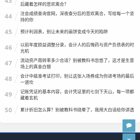
43
后藏着怎样的悲欢离合？
一次，一个员工报销差旅费，数电票直接发到财务邮箱，结
注会成绩查询官网，深夜查分后的悲欢离合，写给每一个坚
44
果，那个员工因为电脑死机，以为没发成功，又发了一次。
持的你
如果不通过税务系统进行查验（或者使用专门的财务 softwa
45
预计利润表，别让未来的画饼变成今天的陷阱
re 进行查重），财务人员很难发现这两张PDF其实是同一张
发票，一旦重复报销，不仅公司损失钱财，账务处理也会一
以前年度损益调整分录，会计人的后悔药与资产负债表的时
46
光机
团糟。
流动资产周转率多少合适？别被教科书忽悠了，这才是生意
47
在数电票时代,
山西省国家税务局发票查询
的功能，从单纯的
场上的真金白银
“验真”转向了“验真+查重+状态确认”，我们要确认这张发票没
会计中级准考证打印，别让这张入场券成为你进考场的最后
48
有被红冲（红字冲销），因为数电票红冲后，原发票虽然还
一道坎
在你邮箱里，但它已经失效了。
记账凭证的基本内容，会计凭证里的七剑下天山，每一项都
49
藏着玄机
给不同人群的“避坑”建议
50
累计折旧怎么算？别被教科书绕晕了，我用大白话给你讲透
文章写到这里,我想根据不同的人群，给出一些具体的、可操
作的建议。