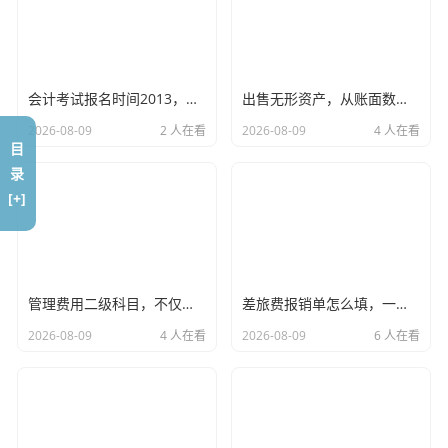
张发票是假的，或者根本不存在，不仅公司不能在税前扣除
这笔费用，一旦被税务局查出来，我们还要面临罚款，甚至
涉嫌偷税漏税，你省下的那点税点，够交罚款吗？”
会计考试报名时间2013，回首那年的我们，聊聊会计行业的十年变迁
出售无形资产，从账面数字到真金白银，一场关于价值的博弈
从那以后,老张每次回来，第一件事就是自己先上网查发票。
2026-08-09
2 人在看
2026-08-09
4 人在看
你看,发票查询的本质，是验证业务的真实性，在会计准则和
目
录
税法里，
“真实发生的业务”
是入账的第一前提，如果一张发
[+]
票在税务局的系统里查无此人，或者信息对不上，那它就是
一张废纸，甚至是一颗定时炸弹。
手把手教你：山西省国家税务局发票查询的正
管理费用二级科目，不仅是数字游戏，更是企业管理的照妖镜
差旅费报销单怎么填，一份让财务部不再退单的生存指南
确姿势
2026-08-09
4 人在看
2026-08-09
6 人在看
既然查询这么重要,那到底该怎么查？特别是对于我们山西省
的企业和个人来说，渠道有哪些？
现在的查询渠道非常多元化,已经不局限于单一的官网了，我