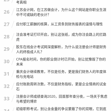
考真相
江苏会计网，在江苏做会计，为什么这个网站是你职业生涯
26
中不可或缺的老伙计？
27
应付职工薪酬的核算，从工资条到财务报表的温情与理性
注会准考证打印开启，别让这张纸，成为你注会路上的拦路
28
虎
胶东在线会计考试网深度解析，为什么说注册会计师是财务
29
人的终极成人礼？
CPA报名时间，你的职业倒计时已开始，别让犹豫毁了你的
30
未来
具体实例：
我曾审计过一家建筑公司，他们有一笔很大的材
料采购款，发票是真的，在
山西省国家税务局发票查询
系统
重庆会计继续教育，不仅是任务，更是我们财务人的年度体
31
检与充电站
里也能查到状态是“正常”。
应付账款周转次数，不仅是财务指标，更是企业情商的试金
32
在核对银行流水时,我们发现钱并没有打给发票上的销售方，
石
而是打给了老板的一个私人账户，进一步深挖发现，这张发
注册会计师成绩查询2020，回首那年查分夜，一场关于焦虑
33
票虽然是真的，但其实是买来的“票货分离”的发票。
与希望的博弈
初级职称考试，别让含金量的争议蒙蔽了你的双眼，它到底
虽然查询系统显示“正常”，但在税务稽查眼里，这就是虚开
34