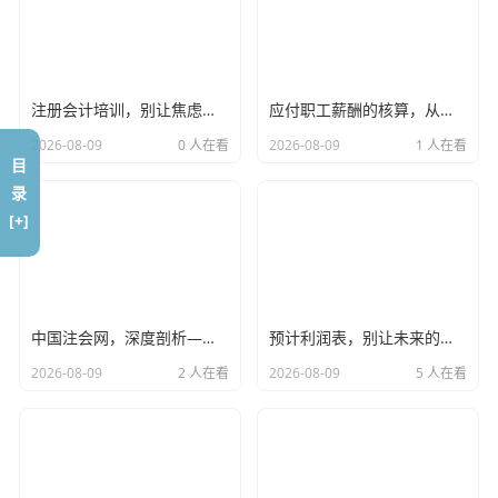
圳这个圈子里积累的口碑。
那些年，我见过的“血泪教训”：生活实例分享
注册会计培训，别让焦虑掏空了你的钱包，聊聊我眼中的备考真相
应付职工薪酬的核算，从工资条到财务报表的温情与理性
空口无凭,我给大家讲两个我亲身经历（或协助处理）的真实
2026-08-09
0 人在看
2026-08-09
1 人在看
案例，这两个案例，一个关于采购，一个关于求职，非常具
目
有代表性。
录
[+]
老张的“低价”诱惑
老张是做电子元器件贸易的,为人豪爽，在深圳华强北混了十
几年，去年，他经人介绍认识了一个供应商，对方叫“深圳极
速科技发展有限公司”（化名），对方给老张的报价，比市场
中国注会网，深度剖析——在这个充满变数的时代，CPA证书还是那把金钥匙吗？
预计利润表，别让未来的画饼变成今天的陷阱
均价低了15%，对于利润微薄的贸易行当来说，这简直是天
2026-08-09
2 人在看
2026-08-09
5 人在看
上掉馅饼。
老张心动了,对方催得急，说要马上签合同付款，不然这批货
就给别人了，老张想着大家都在深圳，跑得了和尚跑不了
庙，而且对方还发了营业执照照片过来，看着挺正规。