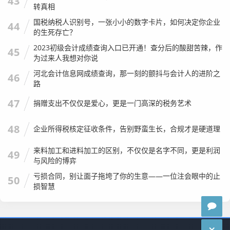
43
转真相
深圳企业查询中的“人情世故”
国税纳税人识别号，一张小小的数字卡片，如何决定你企业
44
的生死存亡？
我想聊聊稍微感性一点的东西。
2023初级会计成绩查询入口已开通！查分后的酸甜苦辣，作
45
为过来人我想对你说
在深圳,大家都是爱面子的人，我们在饭局上认识了新朋友，
河北会计信息网成绩查询，那一刻的颤抖与会计人的进阶之
46
聊得投机，恨不得当场拜把子，这时候，如果你掏出手机
路
说：“等等，我先查查你公司。”这气氛确实会尴尬到冰点。
47
捐赠支出不仅仅是爱心，更是一门高深的税务艺术
怎么处理这个矛盾？
48
我的建议是：
企业所得税核定征收条件，告别野蛮生长，合规才是硬道理
私下查，不要当面查。
这是基本的社交礼仪。
来料加工和进料加工的区别，不仅仅是名字不同，更是利润
49
查到了问题，要委婉地确认。
比如你查到对方公司有大
与风险的博弈
量诉讼，不要直接质问“你们怎么这么多官司？”，你可
亏损合同，别让面子拖垮了你的生意——一位注会眼中的止
50
以说：“王总，最近行业环境不太好，听说咱们行业里有
损智慧
些纠纷挺多的，咱们公司这块业务风险控制得怎么样
呀？”通过对话去验证你查到的信息，看看对方的反应是
坦诚还是遮掩。