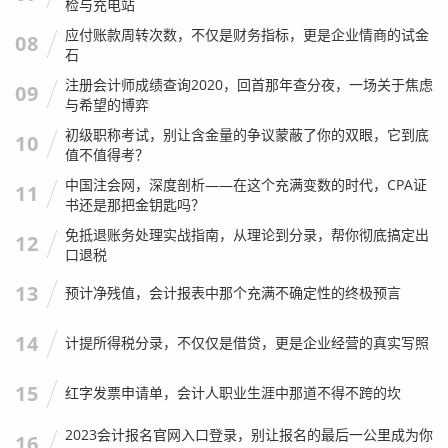
检与充电站
经营异常名录：
最常见的原因是“失联”（地址联系不
应付账款周转次数，不仅是财务指标，更是企业情商的试金
上）和“未年报”，在深圳，很多公司搬了家却不做工商
08
石
变更，导致信件被退回，直接进异常，这通常意味着公
注册会计师成绩查询2020，回首那年查分夜，一场关于焦虑
司管理混乱。
09
与希望的博弈
严重违法失信企业：
这就是“黑名单”了，一旦被列入，
初级职称考试，别让含金量的争议蒙蔽了你的双眼，它到底
10
说明企业有严重违法行为，比如造假、欺诈等。
值不值得考？
我的观点：
如果看到一家公司有“经营异常”记录，一定
中国注会网，深度剖析——在这个充满变数的时代，CPA证
11
要看它后续有没有“移出”，如果移出了，可能是补办了
书还是那把金钥匙吗？
手续；如果一直没移出，或者进了严重违法名单，直接P
免抵退账务处理实战指南，从理论到分录，帮你彻底搞定出
12
ass，不要犹豫。
口退税
关联关系：谁是真正的老板？
13
预计净残值，会计报表中那个充满不确定性的终极预言
14
计提所得税分录，不仅仅是借贷，更是企业经营的真实写照
15
红字发票申请单，会计人职业生涯中那道不得不跨的坎
2023会计报名官网入口登录，别让报名的最后一公里成为你
16