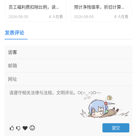
员工福利费扣除比例，读懂这14%的红线与红利，别让好意变成税务风险
预计净残值率，折旧计算背后的隐形推手与企业利润的调节阀
2026-08-09
4 人在看
2026-08-09
8 人在看
发表评论
应届生小雅的“大厂”梦
再说说求职,小雅是名校毕业的应届生，急着在深圳找工作，
她在招聘APP上投了一家叫“深圳全球未来金融控股集团”的公
司，面试在福田某大厦，装修豪华，面试官画的大饼那是又
大又圆，说公司马上就要在纳斯达克上市，入职就有期权，
底薪虽然只有8k，但年终奖是20个月起。
小雅觉得自己捡到宝了,正准备签三方协议。
正好她有个表姐是我以前的助理,吃饭时聊起了这事，表姐觉