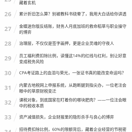
藏着玄机
26
既然“深圳企业查询”这么重要，我们该用什么工具？作为业
累计折旧怎么算？别被教科书绕晕了，我用大白话给你讲透
内人士，我给大家推荐几个“组合拳”。
金蝶迷你版反结账，财务人月底加班的救命稻草与职业操守
27
官方渠道：最权威，但体验一般
的博弈
28
国家企业信用信息公示系统：
这是最官方的源头，数据
治理层，不仅仅是签字画押，更是企业灵魂的守夜人
绝对准确，但界面比较生硬，查询速度慢，适合最后核
员工福利费扣除比例，读懂这14%的红线与红利，别让好意
29
实关键数据。
变成税务风险
深圳市场监督管理局官网：
深圳本地的工商信息，这里
30
CPA考证路上的血泪与荣光，一张证书真的能改变命运吗？
更新最快，特别是涉及到深圳特有的商事主体信息，这
里最全。
内蒙古地税网上申报系统，从跑断腿到指尖办，一位老注会
31
第三方商业查询平台：企查查、天眼查、爱企查等
眼中的草原财税变迁
课税对象，到底国家在盯着你的哪块肥肉？——一位注会眼
32
优势：
界面友好，信息整合度高，它会把诉讼、知识产
中的税收本质
权、招聘信息、关联风险全部汇总在一个页面上，非常
33
直观。
资产减值损失，企业财报里的隐形杀手与良心的博弈
我的观点：
这些平台是很好的“初筛”工具。
不要迷信它
招待费扣除比例，60%的限额背后，藏着企业经营的节税密
34