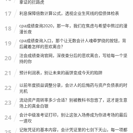
拿证的拦路虎
17
利息保障倍数计算公式，透视企业生死线的偿债体检表
cpa成绩查询2020，那一年，我们在焦虑与希望中熬过的漫
18
漫长夜
cpa成绩查询入口，那个让无数会计人魂牵梦绕的按钮，背
19
这是CPA做审计时的重点,也是普通老板容易忽略的，很多时
后藏着怎样的悲欢离合？
候，和你签合同的公司A，可能只是一个“防火墙”，真正的老
注会成绩查询官网，深夜查分后的悲欢离合，写给每一个坚
20
板在幕后控制着公司B、C、D。
持的你
怎么看：
查看“股东信息”和“对外投资”，如果股东是另
21
预计利润表，别让未来的画饼变成今天的陷阱
一个公司，就要往上穿透，直到找到自然人。
以前年度损益调整分录，会计人的后悔药与资产负债表的时
生活实例：
我曾经帮一个客户查他的甲方，发现甲方公
22
光机
司的法人是个老太太，再往上查，这个老太太是另外一
流动资产周转率多少合适？别被教科书忽悠了，这才是生意
家已经破产跑路公司的法人，这就叫“金蝉脱壳”，如果
23
场上的真金白银
我的客户不查这个关联关系，大概率会被同样的套路再
会计中级准考证打印，别让这张入场券成为你进考场的最后
收割一次。
24
一道坎
怎么查？工具与渠道的实操建议
记账凭证的基本内容，会计凭证里的七剑下天山，每一项都
25