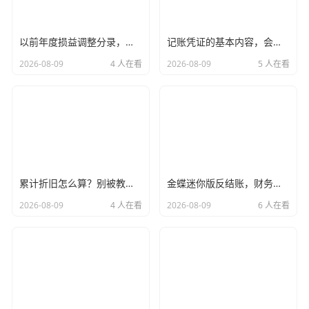
结果呢？老张预付了30万货款，…就没有然后了，货没发，
以前年度损益调整分录，会计人的后悔药与资产负债表的时光机
记账凭证的基本内容，会计凭证里的七剑下天山，每一项都藏着玄机
人去楼空。
2026-08-09
4 人在看
2026-08-09
5 人在看
老张找到我的时候,眼泪都要下来了，我立马帮他做了“深圳
企业查询”，这一查，心凉半截：
经营状态：
显示“吊销”，这家公司半年前因为没年报已
经被吊销了营业执照，根本不具备合法的经营资格。
失信记录：
法人代表上了失信被执行人名单，是个老
赖。
关联风险：
这个法人名下有三家公司在同一年被吊销。
累计折旧怎么算？别被教科书绕晕了，我用大白话给你讲透
金蝶迷你版反结账，财务人月底加班的救命稻草与职业操守的博弈
如果老张在转账前,花哪怕5分钟去查一下，这30万块钱绝对
2026-08-09
4 人在看
2026-08-09
6 人在看
打不出去，这就是典型的被“低价”蒙蔽了双眼，忽略了最基
本的商业背景调查。