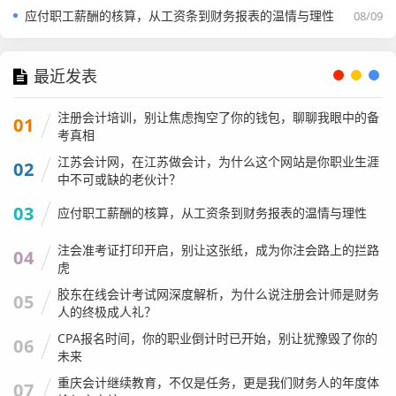
注册资本：是“真金白银”还是“空头支票”？
应付职工薪酬的核算，从工资条到财务报表的温情与理性
08/09
这是在深圳做生意最大的坑之一,自从公司法改革实行认缴制
后，注册资本变成了一个可以随便填的数字。
最近发表
我在查询系统中,经常看到注册资本5000万、1个亿的小微公
注册会计培训，别让焦虑掏空了你的钱包，聊聊我眼中的备
01
司，这时候，一定要看
“实缴资本”
和
“出资日期”
。
考真相
怎么看：
如果实缴资本是空的，或者远低于注册资本，
江苏会计网，在江苏做会计，为什么这个网站是你职业生涯
02
这说明股东目前并没有把钱投进来，虽然法律上他们承
中不可或缺的老伙计？
诺在未来几十年内会交齐，但如果公司破产，他们只需
03
应付职工薪酬的核算，从工资条到财务报表的温情与理性
要在认缴范围内承担责任，对于债权人来说，这公司的
抗风险能力是很弱的。
注会准考证打印开启，别让这张纸，成为你注会路上的拦路
04
虎
我的观点：
别被大数字吓住，在深圳，一个实缴资本10
0万、现金流健康的公司，远比一个认缴1个亿、分文未
胶东在线会计考试网深度解析，为什么说注册会计师是财务
05
人的终极成人礼？
交的公司靠谱。
CPA报名时间，你的职业倒计时已开始，别让犹豫毁了你的
06
经营异常与严重违法失信：企业的“征信污点”
未来
这是企业的“黑名单”。
重庆会计继续教育，不仅是任务，更是我们财务人的年度体
07