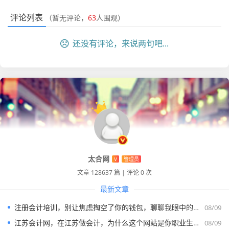
得名字太浮夸，让我帮忙查一下。
评论列表
（暂无评论，
63
人围观）
查完之后,我直接让小雅拉黑对方。
实缴资本：
注册资本1个亿，实缴资本是0元，这就是个
还没有评论，来说两句吧...
典型的“1元公司”包装出来的巨头。
社保参保人数：
0人，一个号称金融控股集团的公司，
连一个交社保的员工都没有，这显然是个空壳。
诉讼风险：
公司有两条劳动仲裁的开庭通知，案由都是
“追索劳动报酬”。
你看,如果小雅入职了，不仅工资可能发不出来，还可能因为
公司涉及违法业务，给自己的职业生涯抹黑。
太合网
CPA视角下的“深圳企业查询”核心三要素
V
管理员
文章 128637 篇
|
评论 0 次
作为专业人士,我们做“深圳企业查询”到底在看什么？很多人
最新文章
觉得，查一下是不是“正常开业”就行了，其实远远不够，如
注册会计培训，别让焦虑掏空了你的钱包，聊聊我眼中的备考真相
08/09
果把一家公司比作一个人，我们要看的是他的“体检报告”。
江苏会计网，在江苏做会计，为什么这个网站是你职业生涯中不可或缺的老伙计？
08/09