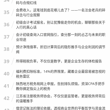
们的“风险评分”
，有些平台因为抓取数据的时间差，或
码与合规红线
者算法问题，会把一些好公司标记为高风险，也会漏掉
会费收入，这笔钱到底花哪儿去了？——一名注会老兵的碎
35
一些隐蔽的风险，它们只能做参考，不能做决策的唯一
碎念与行业观察
依据。
初级会计考试报名，别让犹豫偷走你的机会，聊聊那些关于
36
实地走访与“人肉”查询
入行的真心话
会计初级查询入口官网指引，查分那一刻的忐忑与未来的职
这是我特别想强调的一点,在深圳，数据是冰冷的，人是
37
业坦途
活的。
预计净残值率，折旧计算背后的隐形推手与企业利润的调节
38
生活实例：
有一次，我们查一家公司，网上数据一切正
阀
常，没有任何诉讼，经营状态也是存续，当我们派人去
39
所得税税负率，不仅仅是数字，更是企业生存的体检报告
他们注册地址（也是宣传的办公地址）看时，发现那个
地址是个共享办公的工位，上面连个公司名牌都没有，
福利费扣除标准，14%的界限里，藏着企业最容易被忽视的
40
只有一个乱七八糟的快递堆，这种“数据正常”的公司，
税务雷区
你敢不敢跟它签百万合同？
陕西地方税务局网上申报，告别排队烦恼，资深CPA手把手
41
我的观点：
对于大额合作，
“跑一趟”
的价值远超“查一
教你搞定指尖上的税务
下”，去看看他们的前台是否专业，看看员工的精气神，
江苏省注册税务师协会，不仅仅是监管者，更是税务师背后
42
看看仓库里的货（如果是贸易类），这些感官上的判
的温暖推手
断，是任何查询系统都给不了的。
借贷记账法的理论依据，透视商业世界的平衡哲学与资金流