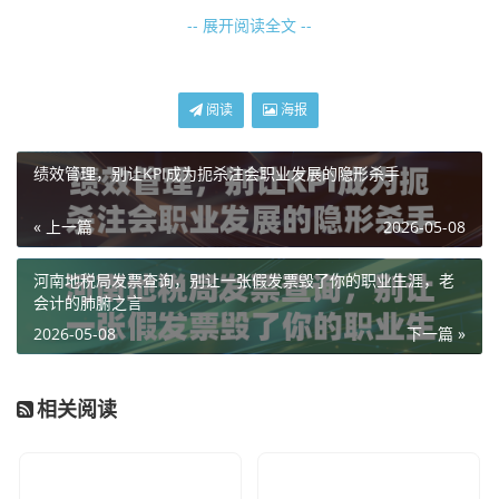
-- 展开阅读全文 --
咱们先来聊聊大环境,深圳是个什么地方？是创业之都，是梦
开始的地方，根据我的工作经验，深圳企业的注册量、注销
量、变更量，在全国都是排在前列的，这里的商业活力极
阅读
海报
强，但也意味着，“新陈代谢”极快。
我经常遇到这样的场景：一个看起来光鲜亮丽的科技公司，
绩效管理，别让KPI成为扼杀注会职业发展的隐形杀手
注册资本写着5000万，办公室在南山科技园的高端写字楼
里，名片上的Title一长串，如果你不去查，你根本不知道这
« 上一篇
2026-05-08
家公司上个月刚换了法人，而且新法人是个刚成年的“00
河南地税局发票查询，别让一张假发票毁了你的职业生涯，老
后”，更不知道这家公司其实已经因为通过登记的住所或者经
会计的肺腑之言
营场所无法联系，被市场监管局列入了“经营异常名录”。
2026-05-08
下一篇 »
在深圳,信息差就是真金白银，有时候甚至是你的“保命符”。
我的个人观点是：
在深圳谈生意，信任是基础，但核查是底
相关阅读
线，不要觉得去查对方公司是不信任的表现，恰恰相反，专
业的尽职调查，是对双方合作最大的尊重，如果你因为嫌麻
烦而不去查，一旦踩雷，那损失的不仅仅是钱，还有你在深