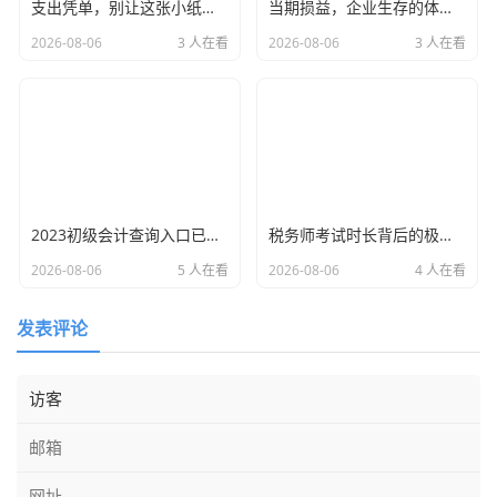
支出凭单，别让这张小纸片成了你报销路上的拦路虎——一位老财务的掏心窝子话
当期损益，企业生存的体温计与利润背后的真实故事
2026-08-06
3 人在看
2026-08-06
3 人在看
2023初级会计查询入口已开通！查分只是开始，别让这一纸证书定义你的全部未来
税务师考试时长背后的极限挑战，一场关于耐力、策略与心态的博弈
2026-08-06
5 人在看
2026-08-06
4 人在看
发表评论