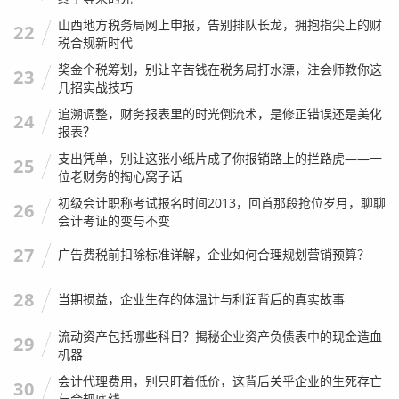
山西地方税务局网上申报，告别排队长龙，拥抱指尖上的财
22
税合规新时代
奖金个税筹划，别让辛苦钱在税务局打水漂，注会师教你这
23
几招实战技巧
追溯调整，财务报表里的时光倒流术，是修正错误还是美化
24
报表？
支出凭单，别让这张小纸片成了你报销路上的拦路虎——一
25
位老财务的掏心窝子话
初级会计职称考试报名时间2013，回首那段抢位岁月，聊聊
26
会计考证的变与不变
27
广告费税前扣除标准详解，企业如何合理规划营销预算？
28
当期损益，企业生存的体温计与利润背后的真实故事
流动资产包括哪些科目？揭秘企业资产负债表中的现金造血
29
机器
会计代理费用，别只盯着低价，这背后关乎企业的生死存亡
30
与合规底线