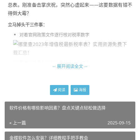
总表。刚准备击掌庆祝，突然心虚起来——这要数据有错不
得倒大霉？
立马掉头干三件事：
对着官网政策文件逐行核对税率数字
翻出税务局刚发的政策解读红头文件
-- 展开阅读全文 --
核对该文件附件里的表格编码
折腾半小时满头汗，结果发现云盘文件居然完全对得上号！
敢情财税老司机们早把官方文件嚼碎吐出来分享了。
阅读
海报
意外捡到宝藏资源库
软件价格有哪些影响因素？盘点关键点轻松做选择
核对时顺藤摸瓜发现某省税务局搞了个"智能政策库"。虽然
« 上一篇
2025-09-15
藏在"便民办税"频道第四级菜单里，但打开直接惊呆——所
金蝶软件怎么安装？详细教程手把手教会
有税种政策按生效时间排列得明明白白，还能选地区看差异