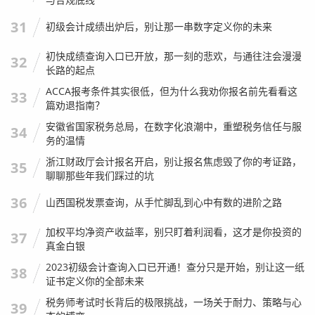
31
初级会计成绩出炉后，别让那一串数字定义你的未来
初快成绩查询入口已开放，那一刻的悲欢，与通往注会漫漫
32
长路的起点
ACCA报考条件其实很低，但为什么我劝你报名前先看看这
33
篇劝退指南？
安徽省国家税务总局，在数字化浪潮中，重塑税务信任与服
34
务的温情
浙江财政厅会计报名开启，别让报名焦虑毁了你的考证路，
35
聊聊那些年我们踩过的坑
36
山西国税发票查询，从手忙脚乱到心中有数的进阶之路
加权平均净资产收益率，别只盯着利润看，这才是你投资的
37
真金白银
2023初级会计查询入口已开通！查分只是开始，别让这一纸
38
证书定义你的全部未来
税务师考试时长背后的极限挑战，一场关于耐力、策略与心
39