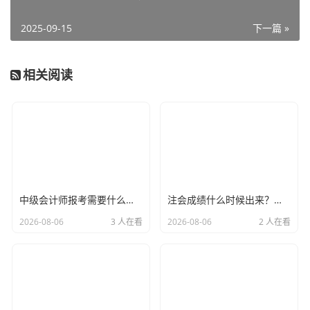
政策。
2025-09-15
下一篇 »
相关阅读
最绝的是点开《增值税税率执行口径》文件，发现这份表格
居然能直接打开查看，比在总局网站找文件快至少三倍！马
上右键另存为PDF，顺手把操作路径截了十张图存备忘录。
血泪教训总结
别死磕总局官网
，省级税务网站反而更好使
中级会计师报考需要什么条件？深度解析2024报考门槛与职业进阶之路
注会成绩什么时候出来？别急，先听听这几句掏心窝子的话
善用云盘工具
搜"地区+税种+年份+文件号"组合
2026-08-06
3 人在看
2026-08-06
2 人在看
拿到文件先核对
文号是否匹配总局最新公告
搞完已经中午十二点，这波操作虽然免费，但搭进去的咖啡