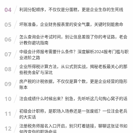
04
利润分配顺序，不仅仅是分蛋糕，更是企业生存的生死线
05
坏账准备，企业财务报表里的安全气囊，关键时刻能救命
怎么查询会计考试时间，别让信息差毁了你的考证路，老会
06
计教你避坑指南
中级会计师报考需要什么条件？深度解析2024报考门槛与职
07
业进阶之路
企业所得税计算方法，从公式到实战，揭秘老板最关心的那
08
些税务金矿与深坑
房产税的计税依据，不仅仅是算个数，更是企业经营的隐形
09
账本
10
注会成绩什么时候出来？别急，先听听这几句掏心窝子的话
初级会计职称，是职场入场券还是一张废纸？一位注会老兵
11
的大实话
注册税务师报名入口开启，别只盯着链接，聊聊这张证书如
12
何改变你的职场命运