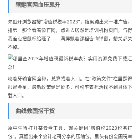
瞎翻官网血压飙升
先戳开浏览器搜"增值税税率2023"，结果蹦出来一堆广告。
排第一那个看着像官网，点进去居然是培训机构页面，气得
我差点把鼠标给砸了——满屏飘着课程咨询弹窗，想关都关
不掉。
咬着牙输官网全称，总算找着入口。在"政策文件"栏里翻得
眼冒金星，最新政策倒是挺多，可税率表死活找不到具体下
载入口。
曲线救国捞干货
急中生智打开某云盘工具，敲关键词"增值税2023税务打
包"。真翻出来个会计老哥分享的压缩包，里头有份全国税率