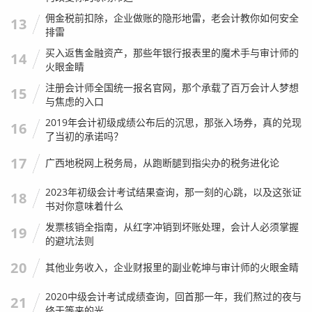
佣金税前扣除，企业做账的隐形地雷，老会计教你如何安全
13
排雷
买入返售金融资产，那些年银行报表里的魔术手与审计师的
14
火眼金睛
注册会计师全国统一报名官网，那个承载了百万会计人梦想
15
与焦虑的入口
2019年会计初级成绩公布后的沉思，那张入场券，真的兑现
16
了当初的承诺吗？
17
广西地税网上税务局，从跑断腿到指尖办的税务进化论
2023年初级会计考试结果查询，那一刻的心跳，以及这张证
18
书对你意味着什么
发票核销全指南，从红字冲销到坏账处理，会计人必须掌握
19
的避坑法则
20
其他业务收入，企业财报里的副业乾坤与审计师的火眼金睛
2020中级会计考试成绩查询，回首那一年，我们熬过的夜与
21
终于等来的光