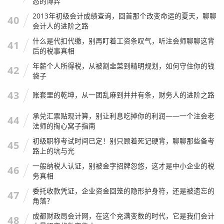
态的博弈
2013年初级会计成绩查询，回首那个改变命运的夏天，聊聊
40
会计人的进阶之路
什么是代扣代缴，别再盯着工资条叹气，听注会师聊聊这背
41
后的税事真相
年薪个人所得税，从被割韭菜到精明规划，如何守住你的钱
42
袋子
43
账套里的乾坤，从一团乱麻到井井有条，财务人的进阶之路
承兑汇票贴现计算，别让利息吃掉你的利润——一个注会老
44
法师的掏心窝子指南
初级职称考试时间已定！别只顾着死记硬背，聊聊那些备考
45
路上的坑与光
一般纳税人认证，别被金字招牌忽悠，这才是中小企业的税
46
务真相
委托收款凭证，企业资金回笼的隐形护身符，还是被遗忘的
47
角落？
成都财政局会计网，在这个充满变数的时代，它是我们会计
48