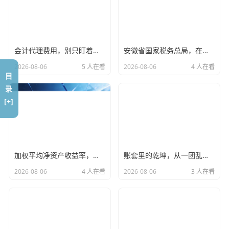
儿”。我得把公司章程、协议文件全理顺，每一步都得合法合
规。我找了个小办公室专门处理这事，天天趴桌上写文件。
写好了还得反复核验，生怕哪个地方出漏子。中间还闹个笑
会计代理费用，别只盯着低价，这背后关乎企业的生死存亡与合规底线
安徽省国家税务总局，在数字化浪潮中，重塑税务信任与服务的温情
话：我写的股权分配书格式不对，被人家骂了一顿“能不能认
2026-08-06
5 人在看
2026-08-06
4 人在看
真点？”只能返工重来。折腾了快两礼拜，终于把所有材料整
目
合利索。再送上去时，那些审核员翻翻看，说：“这回行
录
了。”我长出一口气，瘫坐在椅子上。
[+]
完事总结下心得
回头看看全过程，真是筋疲力尽。那三大核心要求——资
加权平均净资产收益率，别只盯着利润看，这才是你投资的真金白银
账套里的乾坤，从一团乱麻到井井有条，财务人的进阶之路
金、资质、合规，真是一个都少不得。我要是前期没凑够
2026-08-06
4 人在看
2026-08-06
3 人在看
钱，半路上就被卡住了；资质不批，公司连个影子都见不
到；合规一马虎，又得翻工。现在注册成功了，我才明白：
这种事儿不能图快，得一步步咬牙来。不过搞定了也挺带劲
儿，至少学会不少生活本事。下次有人问起这事，我准说“准