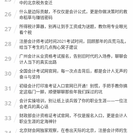
中的北京税务变迁
什么是边际贡献，不仅仅是会计公式，更是你做决策时的救
26
命稻草与赚钱密码
所得税计算器，别再让到手工资成为谜题，教你用专业眼光
27
看个税
注册会计师考试时间2021考试时间，回顾那年的兵荒马乱，
28
给当下考生的几点掏心窝子建议
广州会计从业资格考试报名，告别旧时代的入场券，聊聊会
29
计人当下的真实出路
全国会计考试网官网，每一次点击背后，都是会计人无声的
30
奋斗与坚持
初级会计打印准考证入口官网已开通！别慌，手把手教你搞
31
定这临门一脚，顺便聊聊那些年我们踩过的坑
会计实操培训，别让纸上谈兵毁了你的职业生涯——一位注
32
会老兵的真心话
财政部会计资格证考试官网，不仅是报名入口，更是会计人
33
职业生涯的定海神针
北京财会网独家观察，在卷出天际的北京，注册会计师的生
34