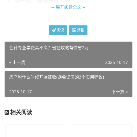
第二步：跑资质批下来
-- 展开阅读全文 --
钱到位了，接着就是跑资质审批。这玩意儿更头疼，得找主
管部门盖章。我跑到当地那个监管部门办公室，一进门就被
阅读
海报
问：“你搞清楚了申请材料不？”我跟个傻子似的摇头，结果
人家甩给我一沓表格：“按这个填。”里头密密麻麻的条款，
会计专业学费高不高？省钱攻略帮你省2万
我蹲在楼道里翻了好几天，才勉强填完。结果第一次去送，
居然被打回来了——说我股东结构不行，必须得有专业人士
« 上一篇
2025-10-17
加入。我没办法，只好硬着头皮找来个律师朋友帮忙签名，
再折腾两趟才搞定。整个过程像爬坡上坎，中间我还摔了一
房产税什么时候开始征收(避免误区的3个实用建议)
跤，差点儿想放弃。可资质不批下来，前面攒的钱就白花
2025-10-17
下一篇 »
了。
第三步：死磕合规细节
相关阅读
一步是合规，这东西听起来高大上，实际上就是“别惹事