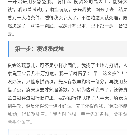
一开始是朋友忽悠我，说什么“投资公司高大上，能赚大
钱”。我想着试试呗，就当玩玩。于是我就上网查了查，结果
看到一大堆条件，看得我头都大了。不过咱这人认死理，既
然决定了，就得干到底。我翻开笔记本，记下第一步：备钱
去。
第一步：凑钱凑成堆
资金这玩意儿，可不是小打小闹的。我找了个地方打听，人
家说至少要几十万打底。我一听就懵了：“靠，这么多？！”
没办法，只能东拼西凑。先从存款里掏出一部分，再找朋友
借了点，凑来凑去才勉强够数。别以为这就完事了，还得真
金白银存进银行账户里。我跑银行排队排了大半天，填表填
到手软，柜员还得验一遍才确认。完了还提醒我：“这钱不能
乱动，得长期放着。” 我当时心想，幸亏先准备钱，要不然
后头全黄了。