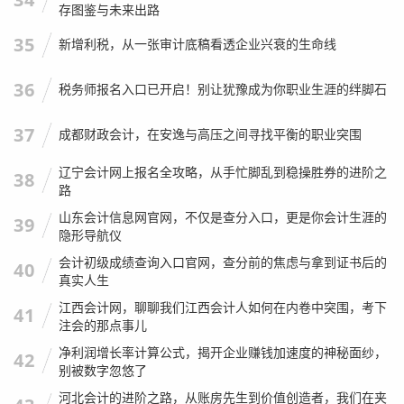
存图鉴与未来出路
35
新增利税，从一张审计底稿看透企业兴衰的生命线
36
税务师报名入口已开启！别让犹豫成为你职业生涯的绊脚石
37
成都财政会计，在安逸与高压之间寻找平衡的职业突围
辽宁会计网上报名全攻略，从手忙脚乱到稳操胜券的进阶之
38
路
山东会计信息网官网，不仅是查分入口，更是你会计生涯的
39
隐形导航仪
会计初级成绩查询入口官网，查分前的焦虑与拿到证书后的
40
真实人生
江西会计网，聊聊我们江西会计人如何在内卷中突围，考下
41
注会的那点事儿
净利润增长率计算公式，揭开企业赚钱加速度的神秘面纱，
42
别被数字忽悠了
河北会计的进阶之路，从账房先生到价值创造者，我们在夹