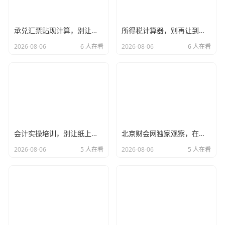
备好这三大块，省事儿多了”。
承兑汇票贴现计算，别让利息吃掉你的利润——一个注会老法师的掏心窝子指南
所得税计算器，别再让到手工资成为谜题，教你用专业眼光看个税
2026-08-06
6 人在看
2026-08-06
6 人在看
会计实操培训，别让纸上谈兵毁了你的职业生涯——一位注会老兵的真心话
北京财会网独家观察，在卷出天际的北京，注册会计师的生存图鉴与未来出路
2026-08-06
5 人在看
2026-08-06
5 人在看