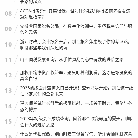
长路的起点
ACCA报考条件其实很低，但为什么我劝你报名前先看看这
08
篇劝退指南？
安徽省国家税务总局，在数字化浪潮中，重塑税务信任与服
09
务的温情
浙江财政厅会计报名开启，别让报名焦虑毁了你的考证路，
10
聊聊那些年我们踩过的坑
11
山西国税发票查询，从手忙脚乱到心中有数的进阶之路
加权平均净资产收益率，别只盯着利润看，这才是你投资的
12
真金白银
2023初级会计查询入口已开通！查分只是开始，别让这一纸
13
证书定义你的全部未来
税务师考试时长背后的极限挑战，一场关于耐力、策略与心
14
态的博弈
2013年初级会计成绩查询，回首那个改变命运的夏天，聊聊
15
会计人的进阶之路
什么是代扣代缴，别再盯着工资条叹气，听注会师聊聊这背
16