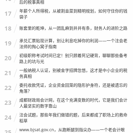
后的税事真相
年薪个人所得税，从被割韭菜到精明规划，如何守住你的钱
17
袋子
18
账套里的乾坤，从一团乱麻到井井有条，财务人的进阶之路
承兑汇票贴现计算，别让利息吃掉你的利润——一个注会老
19
法师的掏心窝子指南
初级职称考试时间已定！别只顾着死记硬背，聊聊那些备考
20
路上的坑与光
一般纳税人认证，别被金字招牌忽悠，这才是中小企业的税
21
务真相
委托收款凭证，企业资金回笼的隐形护身符，还是被遗忘的
22
角落？
成都财政局会计网，在这个充满变数的时代，它是我们会计
23
人最坚实的数字靠山
注会试题，那些年我们做错的题，后来都成了职场上的救命
24
稻草
www.bjsat.gov.cn，从跑断腿到指尖办——一个老会计眼
25